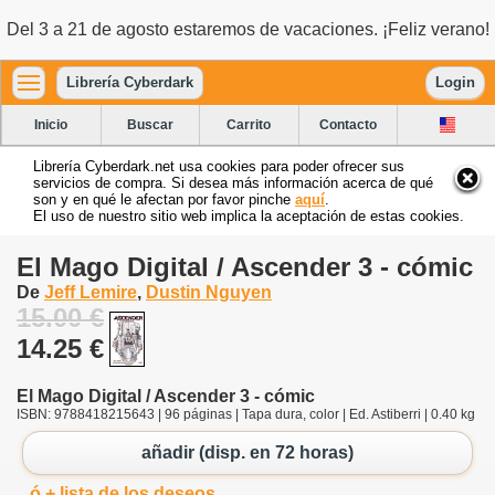
Del 3 a 21 de agosto estaremos de vacaciones. ¡Feliz verano!
Librería Cyberdark
Login
Inicio
Buscar
Carrito
Contacto
Librería Cyberdark.net usa cookies para poder ofrecer sus
servicios de compra. Si desea más información acerca de qué
son y en qué le afectan por favor pinche
aquí
.
El uso de nuestro sitio web implica la aceptación de estas cookies.
El Mago Digital / Ascender 3 - cómic
De
Jeff Lemire
,
Dustin Nguyen
15.00 €
14.25 €
El Mago Digital / Ascender 3 - cómic
ISBN: 9788418215643 | 96 páginas | Tapa dura, color | Ed. Astiberri | 0.40 kg
añadir (disp. en 72 horas)
ó + lista de los deseos