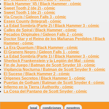
Black Hammer '45 / Black Hammer - cómic
Sweet Tooth 2 (de 2) - cómic
Sweet Tooth 1 (de 2) - cómic
Vía Crucis / Gideon Falls 3 - cómic
Essex County (Integral) - cómic
La Edad Sombría (Parte 2) / Black Hammer 3 - cómic
Calles de Spiral / Black Hammer - cómic
Pecados Originales / Gideon Falls 2 - cómic
Doctor Star y el Reino de los Mañanas Perdidos / Black
Hammer - cómic
La Era Quantum / Black Hammer - cómic
El Granero Negro / Gideon Falls 1 - cómic
La Edad Sombría (Parte 1) / Black Hammer 3 - cómic
Sherlock Frankenstein y la Legión del Mal - cómic
Fin de Juego / Batman de Scott Snyder 10 - cómic
Vigilancia Nocturna / Batman de Scott Snyder 9 - cómic
El Suceso / Black Hammer 2 - cómic
Orígenes Secretos / Black Hammer 1 - cómic
Puertas de Gotham / Batman de Scott Snyder 4 - cómic
Infierno en la Tierra / Authority - cómic
La Cosa del Pantano de Scott Snyder - cómic
legal
condiciones
nosotros