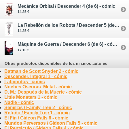
Mecánica Orbital / Descender 4 (de 6) - cómic
14.25 €
La Rebelión de los Robots / Descender 5 (de 6) - cómic
14.25 €
Máquina de Guerra / Descender 6 (de 6) - cómic
17.10 €
Otros productos disponibles de los mismos autores
Batman de Scott Snyder 2 - cómic
Descender. Integral 1 - cómic
Laberintos - cómic
Noches Oscuras. Metal - cómic
D. M.: Después de la Muerte - cómic
Little Monsters 1 - cómic
Nadie - cómic
Semillas / Family Tree 2 - cómic
Retoño / Family Tree 1 - cómic
El Fin / Gideon Falls 6 - cómic
Mundos Perversos / Gideon Falls 5 - cómic
El Pentáculo / Gideon Falls 4 - cómic