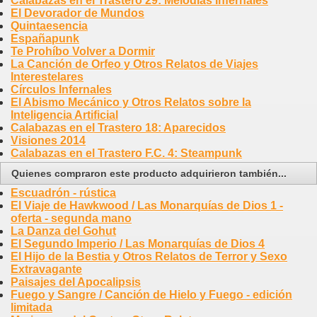
Calabazas en el Trastero 29: Melodías Infernales
El Devorador de Mundos
Quintaesencia
Españapunk
Te Prohíbo Volver a Dormir
La Canción de Orfeo y Otros Relatos de Viajes
Interestelares
Círculos Infernales
El Abismo Mecánico y Otros Relatos sobre la
Inteligencia Artificial
Calabazas en el Trastero 18: Aparecidos
Visiones 2014
Calabazas en el Trastero F.C. 4: Steampunk
Quienes compraron este producto adquirieron también...
Escuadrón - rústica
El Viaje de Hawkwood / Las Monarquías de Dios 1 -
oferta - segunda mano
La Danza del Gohut
El Segundo Imperio / Las Monarquías de Dios 4
El Hijo de la Bestia y Otros Relatos de Terror y Sexo
Extravagante
Paisajes del Apocalipsis
Fuego y Sangre / Canción de Hielo y Fuego - edición
limitada