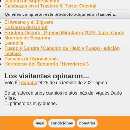
Instinto de Superviviente
Calabazas en el Trastero 5: Terror Oriental
Quienes compraron este producto adquirieron también...
El Arcano y el Jilguero
La Danza del Gohut
Frontera Oscura - Premio Minotauro 2020 - tapa blanda
Muertos de Segunda
Lancolía
Fuego y Sangre / Canción de Hielo y Fuego - edición
limitada
Paisajes del Apocalipsis
Herederos del Recuerdo / Herederos 3
Los visitantes opinaron...
Voto 8 |
dabatis
el 29 de diciembre de 2021 opina:
Se agradecen unos cuantos relatos más del vigués Darío
Vilas.
El primero es muy bueno.
legal
condiciones
nosotros