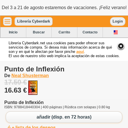
Del 3 a 21 de agosto estaremos de vacaciones. ¡Feliz verano!
Librería Cyberdark
Login
Inicio
Buscar
Carrito
Contacto
Librería Cyberdark.net usa cookies para poder ofrecer sus
servicios de compra. Si desea más información acerca de qué
son y en qué le afectan por favor pinche
aquí
.
El uso de nuestro sitio web implica la aceptación de estas cookies.
Punto de Inflexión
De
Neal Shusterman
17.50 €
16.63 €
Punto de Inflexión
ISBN: 9788418440304 | 400 páginas | Rústica con solapas | 0.80 kg
añadir (disp. en 72 horas)
ó + lista de los deseos