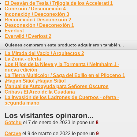
El Desván de Tesla / Trilogía de los Accelerati 1
Conexión / Desconexión 4
Inconexión / Desconexión 3
Reconexión / Desconexión 2
Desconexión / Desconexión 1
Everlost
Everwild / Everlost 2
Quienes compraron este producto adquirieron también...
La Mirada del Vacío / Arquitectos 2
La Zona - oferta
Los Hijos de la Nieve y la Tormenta / Neimhaim 1 -
nueva edición
La Tierra Multicolor / Saga del Exilio en el Plioceno 1
¡Hagan Sitio! ¡Hagan Sitio!
Manual de Autoayuda para Señores Oscuros
Cribas / El Arco de la Guadaña
La Invasión de los Ladrones de Cuerpos - oferta -
segunda mano
Los visitantes opinaron...
Gotchu
el 7 de enero de 2023 le pone un
8
Cerave
el 9 de marzo de 2022 le pone un
9