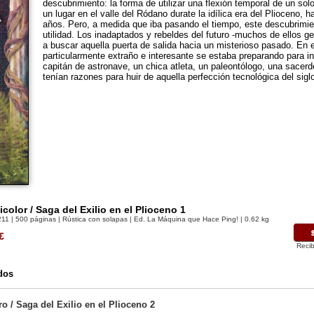
descubrimiento: la forma de utilizar una flexión temporal de un sol
un lugar en el valle del Ródano durate la idílica era del Plioceno, 
años. Pero, a medida que iba pasando el tiempo, este descubrimien
utilidad. Los inadaptados y rebeldes del futuro -muchos de ellos g
a buscar aquella puerta de salida hacia un misterioso pasado. En 
particularmente extraño e interesante se estaba preparando para ini
capitán de astronave, un chica atleta, un paleontólogo, una sacerdo
tenían razones para huir de aquella perfección tecnológica del sigl
icolor / Saga del Exilio en el Plioceno 1
211
| 500 páginas | Rústica con solapas | Ed. La Máquina que Hace Ping! | 0.62 kg
€
Recib
dos
o / Saga del Exilio en el Plioceno 2