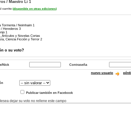
os / Maestro Li 1
l carrito
(
disponible en otras ediciones
)
la Tormenta / Neimhaim 1
 / Herederos 3
enjo 1
, Artículos y Novelas Cortas
sía, Ciencia Ficción y Terror 2
ón o su voto?
e/Nick
Contraseña
nuevo usuario
pérd
ón
Publicar también en Facebook
 desea dejar su voto no rellene este campo