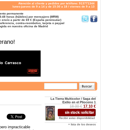
Atención al cliente y pedidos por teléfono: 913771344
lunes-jueves de 9 a 14 y de 15:30 a 18 / viernes de 9 a 13
ento permanente
4-48 horas (hábiles) por mensajero (MRW)
 envío a partir de 69 € (España peninsular)
sferencia, contra-reembolso, tarjeta o paypal
gida en nuestra oficina de Madrid
erano!
La Tierra Multicolor / Saga del
Exilio en el Plioceno 1
18.00 €
17.10 €
Recibir aviso disponibilidad
+ lista de los deseos
pero impracticable