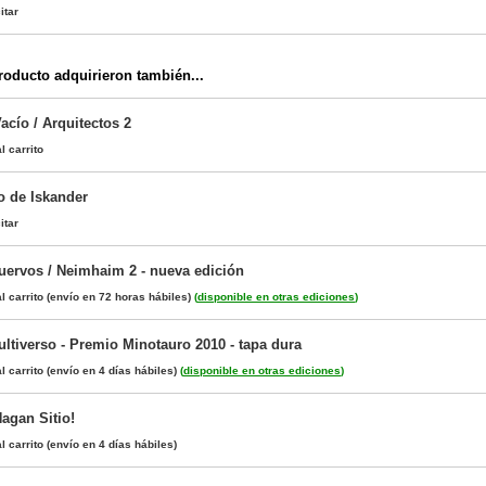
itar
oducto adquirieron también...
acío / Arquitectos 2
l carrito
o de Iskander
itar
Cuervos / Neimhaim 2 - nueva edición
l carrito
(envío en 72 horas hábiles)
(
disponible en otras ediciones
)
ltiverso - Premio Minotauro 2010 - tapa dura
l carrito
(envío en 4 días hábiles)
(
disponible en otras ediciones
)
Hagan Sitio!
l carrito
(envío en 4 días hábiles)