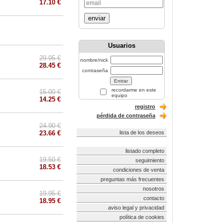
17.10 €
enviar
Usuarios
29.95 €
nombre/nick
28.45 €
contraseña
recordarme en este
15.00 €
equipo
14.25 €
registro
pérdida de contraseña
24.90 €
23.66 €
lista de los deseos
listado completo
19.50 €
seguimiento
18.53 €
condiciones de venta
preguntas más frecuentes
nosotros
19.95 €
contacto
18.95 €
aviso legal y privacidad
política de cookies