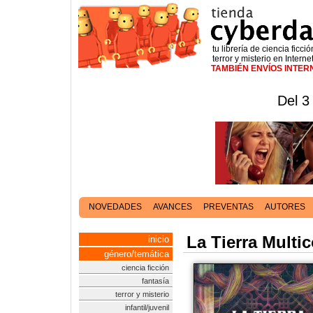
tu librería de ciencia ficció
terror y misterio en Interne
TAMBIÉN ENVÍOS INTE
Del 3
NOVEDADES
AVANCES
PREVENTAS
AUTORES
La Tierra Multic
inicio
género/temática
ciencia ficción
fantasía
terror y misterio
infantil/juvenil