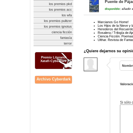
Puente de Pájar
los premios pkd
disponible:
añadir a
los premios acc
los wfa
los premios pulitzer
Marcianos Go Home!
Los Hijos de la Nieve y 
los premios ignotus
Herederos del Recuerdo
ciencia ficción
Rosalera / Trilogía de Aj
Ciencia Ficción. Poemas
fantasía
Ulthar. Revista de Fanta
terror
¿Quiere dejarnos su opini
Premio Literario
Xatafi-Cyberdark
Nombr
Archivo Cyberdark
Valoraci
Si sólo