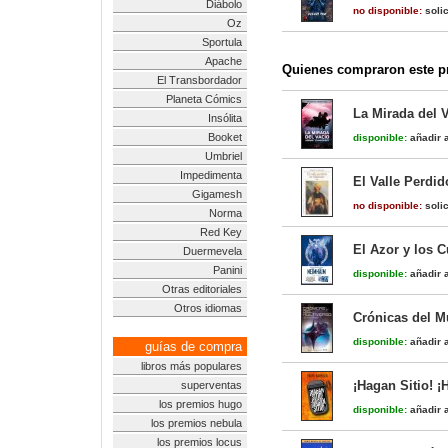
Diábolo
no disponible:
solic
Oz
Sportula
Apache
Quienes compraron este pr
El Transbordador
Planeta Cómics
La Mirada del V
Insólita
Booket
disponible:
añadir a
Umbriel
Impedimenta
El Valle Perdid
Gigamesh
no disponible:
solic
Norma
Red Key
El Azor y los 
Duermevela
Panini
disponible:
añadir a
Otras editoriales
Otros idiomas
Crónicas del Mu
disponible:
añadir a
guías de compra
libros más populares
¡Hagan Sitio! ¡
superventas
los premios hugo
disponible:
añadir a
los premios nebula
los premios locus