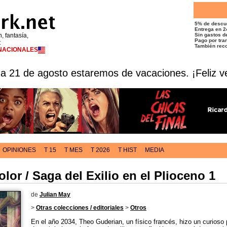
5% de descu
Entrega en 2
n, fantasía,
Sin gastos de
Pago por tran
t
También reco
RNACIONALES
 a 21 de agosto estaremos de vacaciones. ¡Feliz v
OPINIONES
T 15
T MES
T 2026
T HIST
MEDIA
olor / Saga del Exilio en el Plioceno 1
de
Julian May
>
Otras colecciones / editoriales
>
Otros
En el año 2034, Theo Guderian, un físico francés, hizo un curioso 