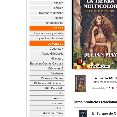
ensayo
cómics
revistas y fanzines
juegos
merchandising
ofertas
Liquidaciones y ofertas
Ejemplares firmados
editoriales
Cyberdark
Alamut/Bibliópolis
Minotauro
Barsoom/Costas Carcosa
Ediciones B
Valdemar
La Tierra Mult
Dilatando Mentes
ISBN:
9788494885
Biblioteca del Laberinto
18.00 €
17.10
PRH/Debolsillo
Hidra
Alianza
Otros productos relaciona
Nocturna
Dolmen
Biblioteca Carfax
El Torque de Or