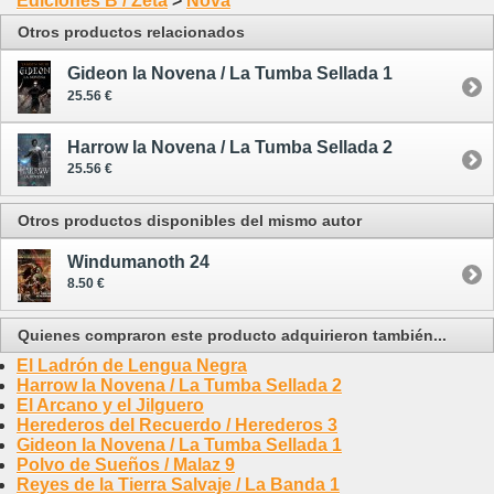
Ediciones B / Zeta
>
Nova
Otros productos relacionados
Gideon la Novena / La Tumba Sellada 1
25.56 €
Harrow la Novena / La Tumba Sellada 2
25.56 €
Otros productos disponibles del mismo autor
Windumanoth 24
8.50 €
Quienes compraron este producto adquirieron también...
El Ladrón de Lengua Negra
Harrow la Novena / La Tumba Sellada 2
El Arcano y el Jilguero
Herederos del Recuerdo / Herederos 3
Gideon la Novena / La Tumba Sellada 1
Polvo de Sueños / Malaz 9
Reyes de la Tierra Salvaje / La Banda 1