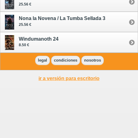
25.56 €
Nona la Novena / La Tumba Sellada 3
25.56 €
Windumanoth 24
8.50 €
legal
condiciones
nosotros
ir a versión para escritorio