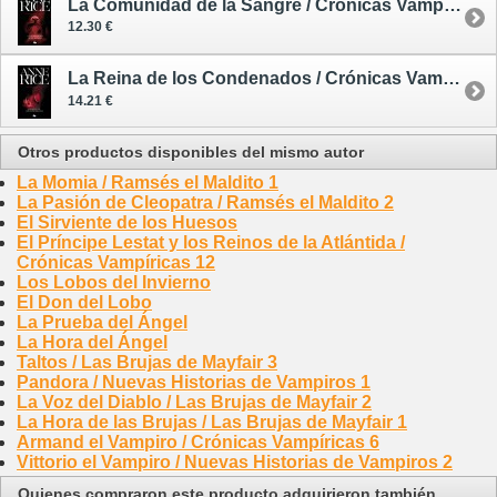
La Comunidad de la Sangre / Crónicas Vampíricas 13
12.30 €
La Reina de los Condenados / Crónicas Vampíricas 3
14.21 €
Otros productos disponibles del mismo autor
La Momia / Ramsés el Maldito 1
La Pasión de Cleopatra / Ramsés el Maldito 2
El Sirviente de los Huesos
El Príncipe Lestat y los Reinos de la Atlántida /
Crónicas Vampíricas 12
Los Lobos del Invierno
El Don del Lobo
La Prueba del Ángel
La Hora del Ángel
Taltos / Las Brujas de Mayfair 3
Pandora / Nuevas Historias de Vampiros 1
La Voz del Diablo / Las Brujas de Mayfair 2
La Hora de las Brujas / Las Brujas de Mayfair 1
Armand el Vampiro / Crónicas Vampíricas 6
Vittorio el Vampiro / Nuevas Historias de Vampiros 2
Quienes compraron este producto adquirieron también...