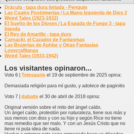
Drácula - tapa dura tintada - Penguin
Las Cuatro Postrimerías / La Mano Izquierda de Dios 2
Weird Tales (1923-1932)
El Sueño de los Dioses / La Espada de Fuego 3 - tapa
blanda
El Rey de Amarillo - tapa dura
Carnacki, el Cazador de Fantasmas
Las Brujerías de Aphlar y Otras Fantasías
Lovecraftianas
Weird Tales (1933-1942)
Los visitantes opinaron...
Voto 6 |
Tetesaurio
el 19 de septiembre de 2025 opina:
Demasiada religión para mí gusto, y adolece de paginitis
Voto 7 |
dabatis
el 30 de abril de 2018 opina:
Original versión sobre el mito del ángel caído.
Un ángel caído, protestón por naturaleza, tiene sus más y
sus menos con dios y con su hijo y según Rice no tiene
mas remedio que ser malo. Y con un Jesús Cristo que no
tiene ni puta idea de nada.