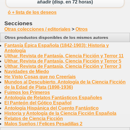
añadir (disp. en 72 horas)
ó + lista de los deseos
Secciones
Otras colecciones / editoriales
>
Otros
Otros productos disponibles de los mismos autores
Fantasía Épica Española (1842-1903): Historia y
Antología
Ulthar. Revista de Fantasía, Ciencia Ficción y Terror 11
Ulthar. Revista de Fantasía, Ciencia Ficción y Terror 5
Ulthar. Revista de Fantasía, Ciencia Ficción y Terror 3
Navidades de Miedo
He Visto Cosas que no Creeríais
Mundos al Descubierto. Antología de la Ciencia Ficción
de la Edad de Plata (1898-1936)
Fuimos los Primeros
Antología de Relatos Fantásticos Españoles
El Panteón del Gótico Español
Antología Hispánica del Cuento Fantástico
Historia y Antología de la Ciencia Ficción Española
Relatos de Ciencia Ficción
Malos Sueños / Felices Pesadillas 2