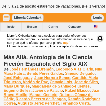
Del 3 a 21 de agosto estaremos de vacaciones. ¡Feliz verano!
Librería Cyberdark
Login
Inicio
Buscar
Carrito
Contacto
Librería Cyberdark.net usa cookies para poder ofrecer sus
servicios de compra. Si desea más información acerca de qué
son y en qué le afectan por favor pinche
aquí
.
El uso de nuestro sitio web implica la aceptación de estas cookies.
Más Allá. Antología de la Ciencia
Ficción Española del Siglo XIX
De
José Fernández Bremón
,
Leopoldo Alas Clarín
,
Nilo
María Fabra
,
Benito Pérez Galdós
,
Sinesio Delgado
,
José Echegaray
,
Juan Herrero Senes
,
Cándido María
Trigueros
,
Abdón de Paz
,
Octavio Lois
,
José de Siles
,
Marià Burgués
,
Magdalena de Santiago-Fuentes
,
Eugenio Sellés
,
Javier de Palacio
,
Rafael Blasco
,
Juan
Bravo Murillo
,
Manuel Ossorio
,
Dolores Gómez de
Cádiz
,
Ricardo Becerro de Bengoa
,
Ramón Rodríguez
Correa
,
Augusto Jerez Perchet
,
Fernando Costa
,