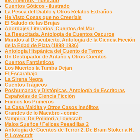
los Infiernos - ilustrado
Cuentos Góticos - ilustrado
La Pesca del Diablo y Otros Relatos Extraños
He Visto Cosas que no Creeríais
El Saludo de las Brujas
Abordajes Literarios. Cuentos del Mar
La Resucitada. Antología de Cuentos Oscuros
Mundos al Descubierto. Antología de la Ciencia Ficción
de la Edad de Plata (1898-1936)
Antología Hispánica del Cuento de Terror
Un Destripador de Antaño y Otros Cuentos
Cuentos Fantásticos
Los Muertos la Tumba Dejan
El Escarabajo
La Sirena Negra
Cuentos Trágicos
Poshumanas y Distópicas. Antología de Escritoras
Españolas de Ciencia Ficción
Fuimos los Primeros
La Casa Maldita y Otros Casos Insólitos
Grandes de lo Macabro - cómic
Vampiria. De Polidori a Lovecraft
Malos Sueños / Felices Pesadillas 2
Antología de Cuentos de Terror 2. De Bram Stoker a H.
P. Lovecraft