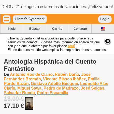
Del 3 a 21 de agosto estaremos de vacaciones. ¡Feliz verano!
Librería Cyberdark
Login
Inicio
Buscar
Carrito
Contacto
Librería Cyberdark.net usa cookies para poder ofrecer sus
servicios de compra. Si desea más información acerca de qué
son y en qué le afectan por favor pinche
aquí
.
El uso de nuestro sitio web implica la aceptación de estas cookies.
Antología Hispánica del Cuento
Fantástico
De
Antonio Ros de Olano
,
Rubén Darío
,
José
Fernández Bremón
,
Vicente Blasco Ibáñez
,
Emilia
Pardo Bazán
,
Gustavo Adolfo Bécquer
,
Leopoldo Alas
Clarín
,
Miguel Sawa
,
Pedro de Madrazo
,
José Selgas
,
Salvador Rueda
,
Pedro Escamilla
18.00 €
17.10 €