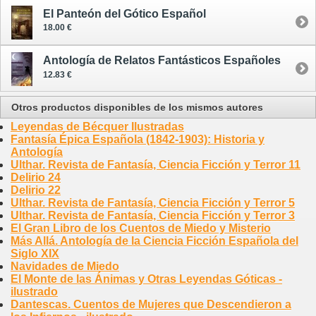
El Panteón del Gótico Español
18.00 €
Antología de Relatos Fantásticos Españoles
12.83 €
Otros productos disponibles de los mismos autores
Leyendas de Bécquer Ilustradas
Fantasía Épica Española (1842-1903): Historia y
Antología
Ulthar. Revista de Fantasía, Ciencia Ficción y Terror 11
Delirio 24
Delirio 22
Ulthar. Revista de Fantasía, Ciencia Ficción y Terror 5
Ulthar. Revista de Fantasía, Ciencia Ficción y Terror 3
El Gran Libro de los Cuentos de Miedo y Misterio
Más Allá. Antología de la Ciencia Ficción Española del
Siglo XIX
Navidades de Miedo
El Monte de las Ánimas y Otras Leyendas Góticas -
ilustrado
Dantescas. Cuentos de Mujeres que Descendieron a