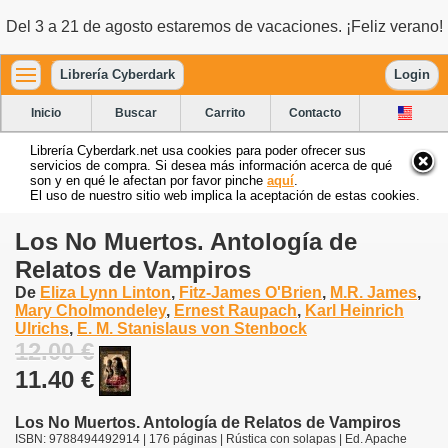
Del 3 a 21 de agosto estaremos de vacaciones. ¡Feliz verano!
Librería Cyberdark
Login
Inicio
Buscar
Carrito
Contacto
Librería Cyberdark.net usa cookies para poder ofrecer sus
servicios de compra. Si desea más información acerca de qué
son y en qué le afectan por favor pinche
aquí
.
El uso de nuestro sitio web implica la aceptación de estas cookies.
Los No Muertos. Antología de
Relatos de Vampiros
De
Eliza Lynn Linton
,
Fitz-James O'Brien
,
M.R. James
,
Mary Cholmondeley
,
Ernest Raupach
,
Karl Heinrich
Ulrichs
,
E. M. Stanislaus von Stenbock
12.00 €
11.40 €
Los No Muertos. Antología de Relatos de Vampiros
ISBN: 9788494492914 | 176 páginas | Rústica con solapas | Ed. Apache