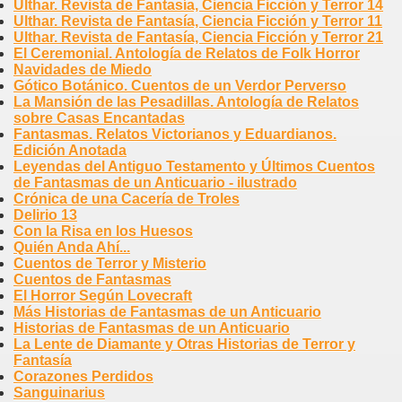
Ulthar. Revista de Fantasía, Ciencia Ficción y Terror 14
Ulthar. Revista de Fantasía, Ciencia Ficción y Terror 11
Ulthar. Revista de Fantasía, Ciencia Ficción y Terror 21
El Ceremonial. Antología de Relatos de Folk Horror
Navidades de Miedo
Gótico Botánico. Cuentos de un Verdor Perverso
La Mansión de las Pesadillas. Antología de Relatos
sobre Casas Encantadas
Fantasmas. Relatos Victorianos y Eduardianos.
Edición Anotada
Leyendas del Antiguo Testamento y Últimos Cuentos
de Fantasmas de un Anticuario - ilustrado
Crónica de una Cacería de Troles
Delirio 13
Con la Risa en los Huesos
Quién Anda Ahí...
Cuentos de Terror y Misterio
Cuentos de Fantasmas
El Horror Según Lovecraft
Más Historias de Fantasmas de un Anticuario
Historias de Fantasmas de un Anticuario
La Lente de Diamante y Otras Historias de Terror y
Fantasía
Corazones Perdidos
Sanguinarius