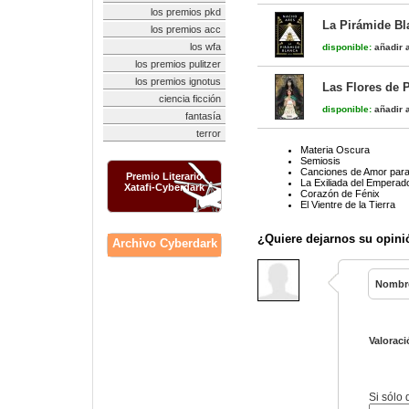
los premios pkd
La Pirámide Bl
los premios acc
los wfa
disponible:
añadir a
los premios pulitzer
los premios ignotus
Las Flores de 
ciencia ficción
disponible:
añadir a
fantasía
terror
Materia Oscura
Semiosis
Canciones de Amor para
Premio Literario
La Exiliada del Emperado
Xatafi-Cyberdark
Corazón de Fénix
El Vientre de la Tierra
¿Quiere dejarnos su opini
Archivo Cyberdark
Nombr
Valoraci
Si sólo