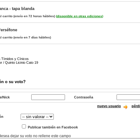
anca - tapa blanda
l carrito
(envío en 72 horas hábiles)
(
disponible en otras ediciones
)
Perséfone
l carrito
(envío en 7 días hábiles)
 Tímidos y Cínicos
r / Quinto Licinio Cato 19
ón o su voto?
e/Nick
Contraseña
nuevo usuario
pérd
ón
Publicar también en Facebook
 desea dejar su voto no rellene este campo