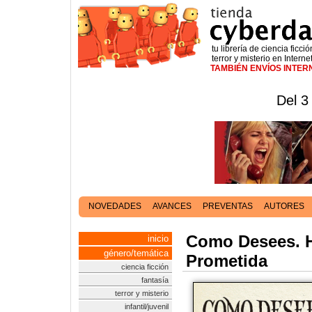
tu librería de ciencia ficció
terror y misterio en Interne
TAMBIÉN ENVÍOS INTE
Del 3
NOVEDADES
AVANCES
PREVENTAS
AUTORES
Como Desees. Hi
inicio
género/temática
Prometida
ciencia ficción
fantasía
terror y misterio
infantil/juvenil