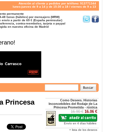
Atención al cliente y pedidos por teléfono: 913771344
lunes-jueves de 9 a 14 y de 15:30 a 18 / viernes de 9 a 13
ento permanente
4-48 horas (hábiles) por mensajero (MRW)
 envío a partir de 69 € (España peninsular)
sferencia, contra-reembolso, tarjeta o paypal
gida en nuestra oficina de Madrid
erano!
a Princesa
Como Desees. Historias
Inconcebibles del Rodaje de La
Princesa Prometida - rústica
16.90 €
16.06 €
Envío en 4 días hábiles
+ lista de los deseos