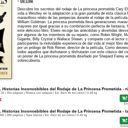
>
De Cine
Descubre los secretos del rodaje de La princesa prometida Cary El
vida a Westley en la adaptación a la gran pantalla de esta clásica h
maravilloso relato de las peripecias durante el rodaje de la películ
William Goldman. La princesa prometida lleva generaciones maravi
mayores por igual gracias a su combinación perfecta de fantasía, 
este delicioso libro, Elwes recoge las anécdotas y divertidas des
por algunos de los miembros de su reparto, como Robin Wright, Ma
Gigante, Billy Crystal o Wallace Shawn, y comparte con el lector 
participantes la inolvidable experiencia de dar vida al mejor libr
por un prólogo de Rob Reiner, director de la película, Como desees
todos aquellos que disfrutaron y disfrutarán con este clásico del ci
un póster de La princesa prometida diseñado por Shepard Fairey en
sobrecubierta.
Historias Inconcebibles del Rodaje de La Princesa Prometida - r
178
| 264 páginas | Rústica con solapas | Ed. Ático de los Libros | 0.49 kg
€
En
Historias Inconcebibles del Rodaje de La Princesa Prometida - t
066
| 288 páginas | Tapa blanda | Ed. Ático de los Libros | 0.40 kg
Envío