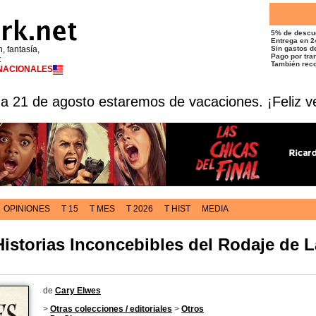
5% de descu
Entrega en 2
n, fantasía,
Sin gastos de
Pago por tran
t
También reco
RNACIONALES
 a 21 de agosto estaremos de vacaciones. ¡Feliz v
OPINIONES
T 15
T MES
T 2026
T HIST
MEDIA
storias Inconcebibles del Rodaje de L
de
Cary Elwes
>
Otras colecciones / editoriales
>
Otros