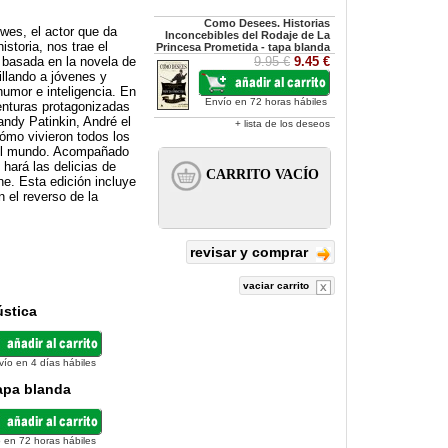
Como Desees. Historias
wes, el actor que da
Inconcebibles del Rodaje de La
istoria, nos trae el
Princesa Prometida - tapa blanda
a basada en la novela de
9.95 €
9.45 €
llando a jóvenes y
humor e inteligencia. En
Envío en 72 horas hábiles
venturas protagonizadas
ndy Patinkin, André el
+ lista de los deseos
cómo vivieron todos los
o del mundo. Acompañado
 hará las delicias de
ne. Esta edición incluye
 el reverso de la
revisar y comprar
vaciar carrito
ústica
vío en 4 días hábiles
apa blanda
 en 72 horas hábiles