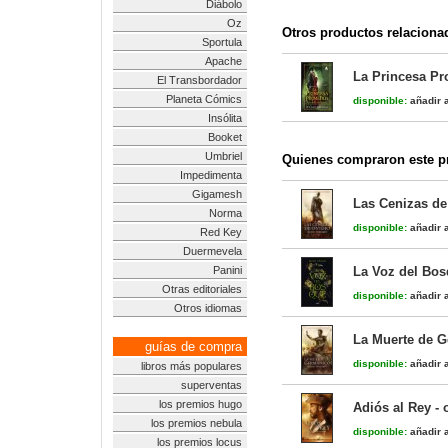
Diábolo
Oz
Otros productos relaciona
Sportula
Apache
La Princesa Pr
El Transbordador
Planeta Cómics
disponible:
añadir a
Insólita
Booket
Umbriel
Quienes compraron este pr
Impedimenta
Gigamesh
Las Cenizas de
Norma
disponible:
añadir a
Red Key
Duermevela
Panini
La Voz del Bo
Otras editoriales
disponible:
añadir a
Otros idiomas
La Muerte de G
guías de compra
disponible:
añadir a
libros más populares
superventas
los premios hugo
Adiós al Rey -
los premios nebula
disponible:
añadir a
los premios locus