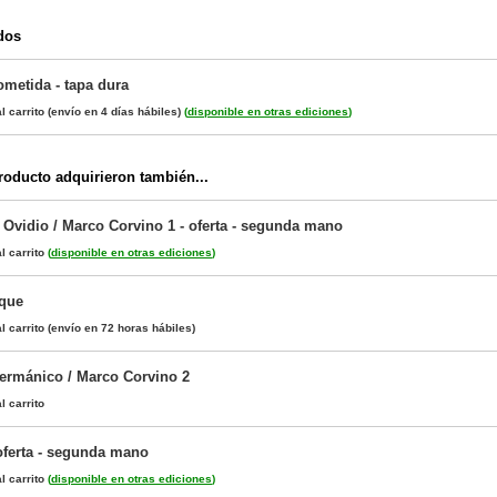
dos
ometida - tapa dura
l carrito
(envío en 4 días hábiles)
(
disponible en otras ediciones
)
oducto adquirieron también...
 Ovidio / Marco Corvino 1 - oferta - segunda mano
l carrito
(
disponible en otras ediciones
)
sque
l carrito
(envío en 72 horas hábiles)
ermánico / Marco Corvino 2
l carrito
 oferta - segunda mano
l carrito
(
disponible en otras ediciones
)