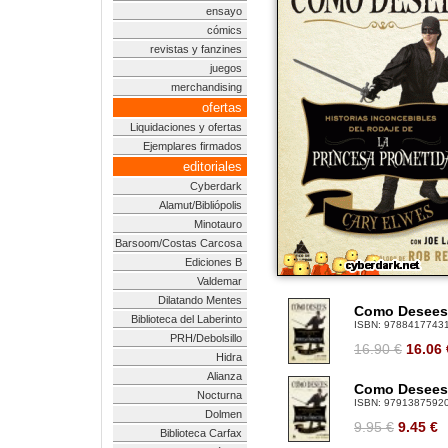
ensayo
cómics
revistas y fanzines
juegos
merchandising
ofertas
Liquidaciones y ofertas
Ejemplares firmados
editoriales
Cyberdark
Alamut/Bibliópolis
Minotauro
Barsoom/Costas Carcosa
Ediciones B
Valdemar
Dilatando Mentes
Como Desees. 
Biblioteca del Laberinto
ISBN:
9788417743
PRH/Debolsillo
16.90 €
16.06
Hidra
Alianza
Como Desees. 
Nocturna
ISBN:
9791387592
Dolmen
9.95 €
9.45
€
Biblioteca Carfax