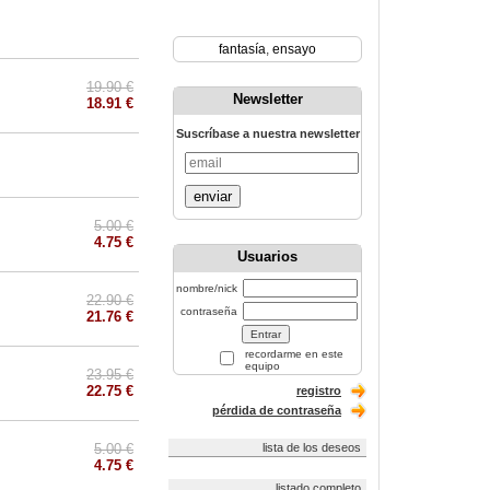
fantasía
,
ensayo
19.90 €
Newsletter
18.91 €
Suscríbase a nuestra newsletter
enviar
5.00 €
4.75 €
Usuarios
nombre/nick
22.90 €
contraseña
21.76 €
recordarme en este
equipo
23.95 €
22.75 €
registro
pérdida de contraseña
5.00 €
lista de los deseos
4.75 €
listado completo