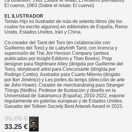
La obsesión, 1962 (Sobre el relato: El entierro prematuro)
El cuervo, 1963 (Sobre el relato: El cuervo)
EL ILUSTRADOR
Tomás Hijo es ilustrador de más de setenta libros (de los
cuales ha escrito algunos) en editoriales de España, Reino
Unido, Estados Unidos, Irán y China.
Co-creador del Tarot del Toro (en colaboración con
Guillermo del Toro) y de Labyrinth Tarot, con licencia y
supervisión de The Jim Henson Company (ambos
publicados por Insight Editions y Titan Books). Prop
designer para Nightmare Alley (dirigida por Guillermo del
Toro), storyboard artist para Concursante (dirigida por
Rodrigo Cortés), ilustrador para Cuarto Milenio (dirigido
por Iker Jiménez) y Les portes du temps (dirección de arte
de John Howe). Creador de merchandising para Stranger
Things (Netflix). Profesor de Ilustración y diseño en la
Universidad de Salamanca (España). 2010-2022, expone
regularmente en galerías europeas y de Estados Unidos.
Ganador del Tolkien Society Best Artwork Award in 2015.
35.00 €
33.25 €