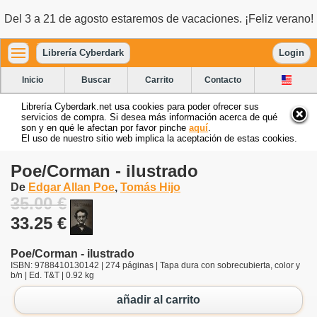
Del 3 a 21 de agosto estaremos de vacaciones. ¡Feliz verano!
Librería Cyberdark
Login
Inicio
Buscar
Carrito
Contacto
Librería Cyberdark.net usa cookies para poder ofrecer sus
servicios de compra. Si desea más información acerca de qué
son y en qué le afectan por favor pinche
aquí
.
El uso de nuestro sitio web implica la aceptación de estas cookies.
Poe/Corman - ilustrado
De
Edgar Allan Poe
,
Tomás Hijo
35.00 €
33.25 €
Poe/Corman - ilustrado
ISBN: 9788410130142 | 274 páginas | Tapa dura con sobrecubierta, color y
b/n | Ed. T&T | 0.92 kg
añadir al carrito