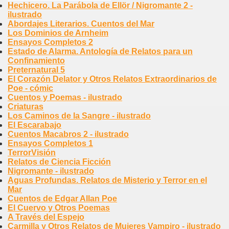
Hechicero. La Parábola de Ellör / Nigromante 2 -
ilustrado
Abordajes Literarios. Cuentos del Mar
Los Dominios de Arnheim
Ensayos Completos 2
Estado de Alarma. Antología de Relatos para un
Confinamiento
Preternatural 5
El Corazón Delator y Otros Relatos Extraordinarios de
Poe - cómic
Cuentos y Poemas - ilustrado
Criaturas
Los Caminos de la Sangre - ilustrado
El Escarabajo
Cuentos Macabros 2 - ilustrado
Ensayos Completos 1
TerrorVisión
Relatos de Ciencia Ficción
Nigromante - ilustrado
Aguas Profundas. Relatos de Misterio y Terror en el
Mar
Cuentos de Edgar Allan Poe
El Cuervo y Otros Poemas
A Través del Espejo
Carmilla y Otros Relatos de Mujeres Vampiro - ilustrado