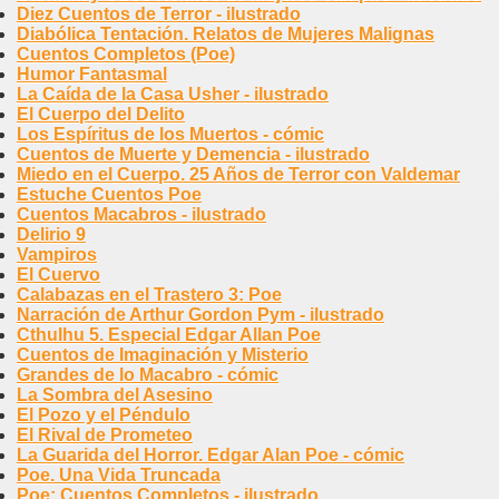
Diez Cuentos de Terror - ilustrado
Diabólica Tentación. Relatos de Mujeres Malignas
Cuentos Completos (Poe)
Humor Fantasmal
La Caída de la Casa Usher - ilustrado
El Cuerpo del Delito
Los Espíritus de los Muertos - cómic
Cuentos de Muerte y Demencia - ilustrado
Miedo en el Cuerpo. 25 Años de Terror con Valdemar
Estuche Cuentos Poe
Cuentos Macabros - ilustrado
Delirio 9
Vampiros
El Cuervo
Calabazas en el Trastero 3: Poe
Narración de Arthur Gordon Pym - ilustrado
Cthulhu 5. Especial Edgar Allan Poe
Cuentos de Imaginación y Misterio
Grandes de lo Macabro - cómic
La Sombra del Asesino
El Pozo y el Péndulo
El Rival de Prometeo
La Guarida del Horror. Edgar Alan Poe - cómic
Poe. Una Vida Truncada
Poe: Cuentos Completos - ilustrado