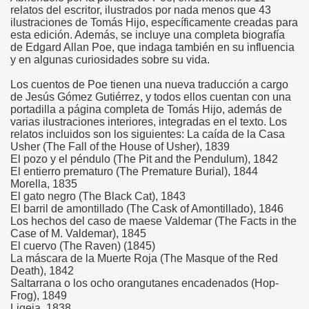
relatos del escritor, ilustrados por nada menos que 43
ilustraciones de Tomás Hijo, específicamente creadas para
esta edición. Además, se incluye una completa biografía
de Edgard Allan Poe, que indaga también en su influencia
y en algunas curiosidades sobre su vida.
Los cuentos de Poe tienen una nueva traducción a cargo
de Jesús Gómez Gutiérrez, y todos ellos cuentan con una
portadilla a página completa de Tomás Hijo, además de
varias ilustraciones interiores, integradas en el texto. Los
relatos incluidos son los siguientes: La caída de la Casa
Usher (The Fall of the House of Usher), 1839
El pozo y el péndulo (The Pit and the Pendulum), 1842
El entierro prematuro (The Premature Burial), 1844
Morella, 1835
El gato negro (The Black Cat), 1843
El barril de amontillado (The Cask of Amontillado), 1846
Los hechos del caso de maese Valdemar (The Facts in the
Case of M. Valdemar), 1845
El cuervo (The Raven) (1845)
La máscara de la Muerte Roja (The Masque of the Red
Death), 1842
Saltarrana o los ocho orangutanes encadenados (Hop-
Frog), 1849
Ligeia, 1838