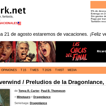
5% de descu
Entrega en 2
n, fantasía,
Sin gastos de
Pago por tran
t
También reco
RNACIONALES
 a 21 de agosto estaremos de vacaciones. ¡Feliz v
OPINIONES
T 15
T MES
T 2026
T HIST
MEDIA
verwind / Preludios de la Dragonlance, 2
de
Tonya R. Carter
,
Paul B. Thompson
>
Minotauro
>
Dragonlance
Serie/saga:
Dragonlance