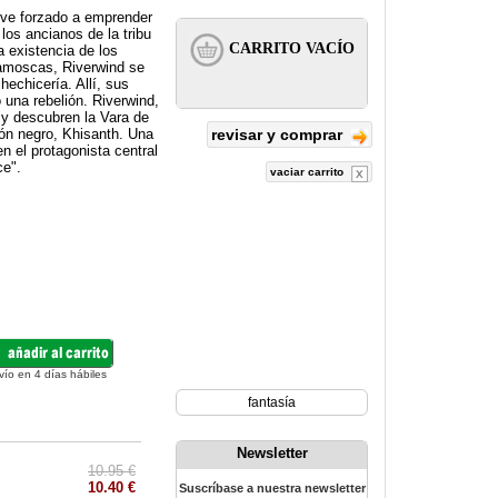
ve forzado a emprender
los ancianos de la tribu
 existencia de los
zamoscas, Riverwind se
hechicería. Allí, sus
 una rebelión. Riverwind,
y descubren la Vara de
gón negro, Khisanth. Una
revisar y comprar
n el protagonista central
ce".
vaciar carrito
vío en 4 días hábiles
fantasía
Newsletter
10.95 €
10.40 €
Suscríbase a nuestra newsletter