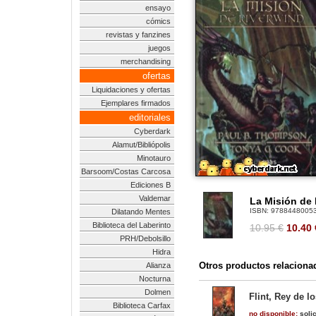
ensayo
cómics
revistas y fanzines
juegos
merchandising
ofertas
Liquidaciones y ofertas
Ejemplares firmados
editoriales
Cyberdark
Alamut/Bibliópolis
Minotauro
Barsoom/Costas Carcosa
Ediciones B
Valdemar
La Misión de 
ISBN:
9788448005
Dilatando Mentes
Biblioteca del Laberinto
10.95 €
10.40
PRH/Debolsillo
Hidra
Otros productos relaciona
Alianza
Nocturna
Dolmen
Flint, Rey de l
Biblioteca Carfax
no disponible:
solic