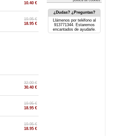
política de cookies
10.40 €
¿Dudas? ¿Preguntas?
19.95 €
Llámenos por teléfono al
18.95 €
913771344. Estaremos
encantados de ayudarle.
32.00 €
30.40 €
19.95 €
18.95 €
19.95 €
18.95 €