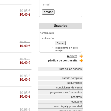
10.95 €
enviar
10.40 €
Usuarios
nombre/nick
contraseña
10.95 €
10.40 €
recordarme en este
equipo
registro
10.95 €
pérdida de contraseña
10.40 €
lista de los deseos
10.95 €
listado completo
10.40 €
seguimiento
condiciones de venta
preguntas más frecuentes
10.95 €
10.40 €
nosotros
contacto
aviso legal y privacidad
10.95 €