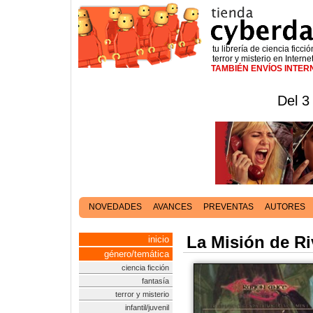
tu librería de ciencia ficció
terror y misterio en Interne
TAMBIÉN ENVÍOS INTE
Del 3
NOVEDADES
AVANCES
PREVENTAS
AUTORES
La Misión de Ri
inicio
género/temática
ciencia ficción
fantasía
terror y misterio
infantil/juvenil