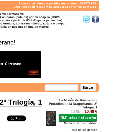
Atención al cliente y pedidos por teléfono: 913771344
lunes-jueves de 9 a 14 y de 15:30 a 18 / viernes de 9 a 13
ento permanente
4-48 horas (hábiles) por mensajero (MRW)
 envío a partir de 69 € (España peninsular)
sferencia, contra-reembolso, tarjeta o paypal
gida en nuestra oficina de Madrid
erano!
ª Trilogía, 1
La Misión de Riverwind /
Preludios de la Dragonlance, 2ª
Trilogía, 1
10.95 €
10.40 €
Envío en 4 días hábiles
+ lista de los deseos