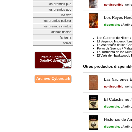
los premios pkd
no disponible:
solic
los premios acc
los wfa
Los Reyes Heré
los premios pulitzer
disponible:
añadir a
los premios ignotus
ciencia ficción
fantasía
Las Guerras de Hierro /
El Segundo Imperio / La
terror
La Ascensión de los Co
Polvo de Sueños / Malaz
La Tormenta de los Muer
El Viaje de Hawkwood /
Premio Literario
Xatafi-Cyberdark
Otros productos disponibl
Archivo Cyberdark
Las Naciones É
no disponible:
solic
El Cataclismo 
disponible:
añadir a
Historias de A
disponible:
añadir a