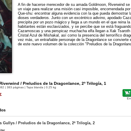
A fin de hacerse merecedor de su amada Goldmoon, Riverwind se 
un viaje para realizar una misión casi imposible, encomendada por 
Que-shu: encontrar alguna evidencia con la que pueda demostrar la
dioses verdaderos. Junto con un excéntrico adivino, apodado Ca
precipita por un pozo mágico y llega a un mundo en el que reina la 
habitantes están esclavizados, y se percibe que se está fraguando
Cazamoscas y una perspicaz muchacha elfa llegan a Xak Tsaroth 
Cristal Azul de Mishakal, así como la presencia del terrorífico dra
vez más, un entrañable personaje de la Dragonlance se convierte e
de este nuevo volumen de la colección "Preludios de la Dragonlan
Riverwind / Preludios de la Dragonlance, 2ª Trilogía, 1
382
| 383 páginas | Tapa blanda | 0.25 kg
€
En
dos
os Gullys / Preludios de la Dragonlance, 2ª Trilogía, 2
itar