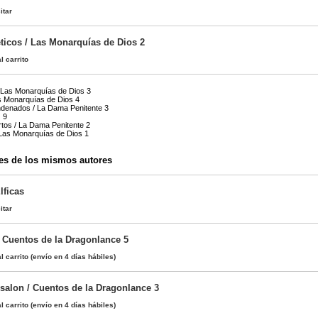
itar
ticos / Las Monarquías de Dios 2
l carrito
 Las Monarquías de Dios 3
s Monarquías de Dios 4
ndenados / La Dama Penitente 3
 9
tos / La Dama Penitente 2
 Las Monarquías de Dios 1
es de los mismos autores
lficas
itar
/ Cuentos de la Dragonlance 5
l carrito
(envío en 4 días hábiles)
nsalon / Cuentos de la Dragonlance 3
l carrito
(envío en 4 días hábiles)