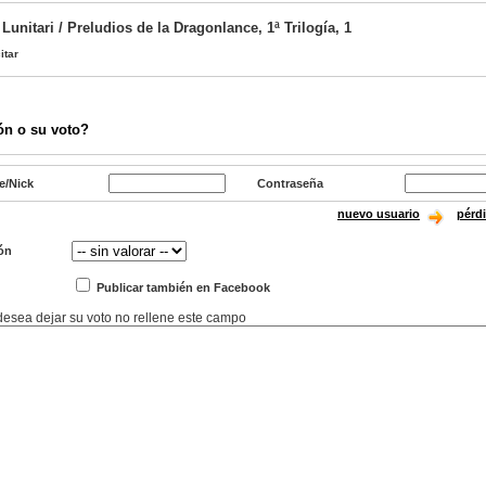
Lunitari / Preludios de la Dragonlance, 1ª Trilogía, 1
itar
ón o su voto?
e/Nick
Contraseña
nuevo usuario
pérd
ón
Publicar también en Facebook
 desea dejar su voto no rellene este campo