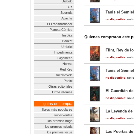
Diábolo
Oz
Tanis el Semiel
Sportula
Apache
no disponible:
solic
El Transbordador
Planeta Cómics
Insólita
Quienes compraron este pr
Booket
Umbriel
Flint, Rey de l
Impedimenta
no disponible:
solic
Gigamesh
Norma
Red Key
Tanis el Semiel
Duermevela
no disponible:
solic
Panini
Otras editoriales
El Guardián de 
Otros idiomas
no disponible:
solic
guías de compra
libros más populares
La Leyenda de 
superventas
no disponible:
solic
los premios hugo
los premios nebula
Las Puertas de 
los premios locus