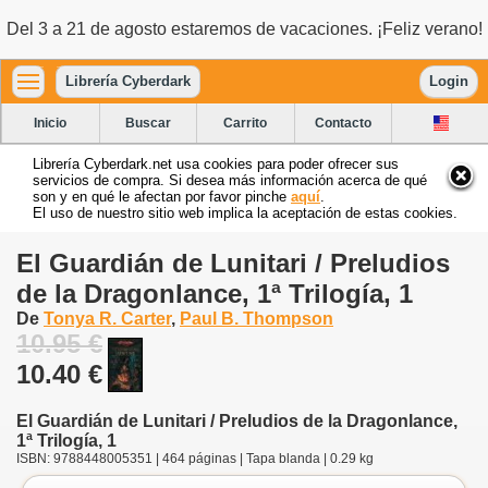
Del 3 a 21 de agosto estaremos de vacaciones. ¡Feliz verano!
Librería Cyberdark
Login
Inicio
Buscar
Carrito
Contacto
Librería Cyberdark.net usa cookies para poder ofrecer sus
servicios de compra. Si desea más información acerca de qué
son y en qué le afectan por favor pinche
aquí
.
El uso de nuestro sitio web implica la aceptación de estas cookies.
El Guardián de Lunitari / Preludios
de la Dragonlance, 1ª Trilogía, 1
De
Tonya R. Carter
,
Paul B. Thompson
10.95 €
10.40 €
El Guardián de Lunitari / Preludios de la Dragonlance,
1ª Trilogía, 1
ISBN: 9788448005351 | 464 páginas | Tapa blanda | 0.29 kg