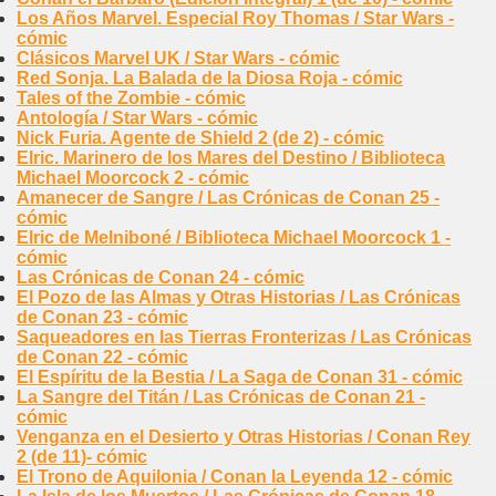
Los Años Marvel. Especial Roy Thomas / Star Wars -
cómic
Clásicos Marvel UK / Star Wars - cómic
Red Sonja. La Balada de la Diosa Roja - cómic
Tales of the Zombie - cómic
Antología / Star Wars - cómic
Nick Furia. Agente de Shield 2 (de 2) - cómic
Elric. Marinero de los Mares del Destino / Biblioteca
Michael Moorcock 2 - cómic
Amanecer de Sangre / Las Crónicas de Conan 25 -
cómic
Elric de Melniboné / Biblioteca Michael Moorcock 1 -
cómic
Las Crónicas de Conan 24 - cómic
El Pozo de las Almas y Otras Historias / Las Crónicas
de Conan 23 - cómic
Saqueadores en las Tierras Fronterizas / Las Crónicas
de Conan 22 - cómic
El Espíritu de la Bestia / La Saga de Conan 31 - cómic
La Sangre del Titán / Las Crónicas de Conan 21 -
cómic
Venganza en el Desierto y Otras Historias / Conan Rey
2 (de 11)- cómic
El Trono de Aquilonia / Conan la Leyenda 12 - cómic