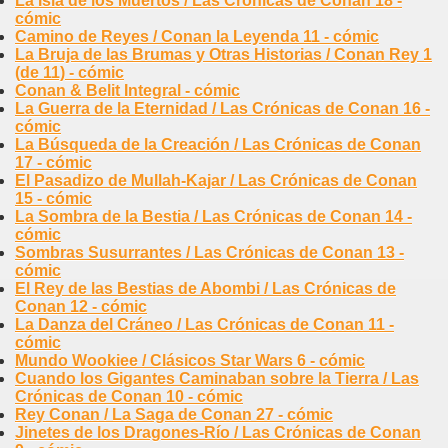
La Isla de los Muertos / Las Crónicas de Conan 18 -
cómic
Camino de Reyes / Conan la Leyenda 11 - cómic
La Bruja de las Brumas y Otras Historias / Conan Rey 1
(de 11) - cómic
Conan & Belit Integral - cómic
La Guerra de la Eternidad / Las Crónicas de Conan 16 -
cómic
La Búsqueda de la Creación / Las Crónicas de Conan
17 - cómic
El Pasadizo de Mullah-Kajar / Las Crónicas de Conan
15 - cómic
La Sombra de la Bestia / Las Crónicas de Conan 14 -
cómic
Sombras Susurrantes / Las Crónicas de Conan 13 -
cómic
El Rey de las Bestias de Abombi / Las Crónicas de
Conan 12 - cómic
La Danza del Cráneo / Las Crónicas de Conan 11 -
cómic
Mundo Wookiee / Clásicos Star Wars 6 - cómic
Cuando los Gigantes Caminaban sobre la Tierra / Las
Crónicas de Conan 10 - cómic
Rey Conan / La Saga de Conan 27 - cómic
Jinetes de los Dragones-Río / Las Crónicas de Conan