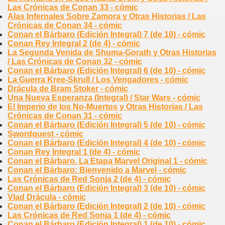
Las Crónicas de Conan 33 - cómic
Alas Infernales Sobre Zamora y Otras Historias / Las
Crónicas de Conan 34 - cómic
Conan el Bárbaro (Edición Integral) 7 (de 10) - cómic
Conan Rey Integral 2 (de 4) - cómic
La Segunda Venida de Shuma-Gorath y Otras Historias
/ Las Crónicas de Conan 32 - cómic
Conan el Bárbaro (Edición Integral) 6 (de 10) - cómic
La Guerra Kree-Skrull / Los Vengadores - cómic
Drácula de Bram Stoker - cómic
Una Nueva Esperanza (Integral) / Star Wars - cómic
El Imperio de los No-Muertos y Otras Historias / Las
Crónicas de Conan 31 - cómic
Conan el Bárbaro (Edición Integral) 5 (de 10) - cómic
Swordquest - cómic
Conan el Bárbaro (Edición Integral) 4 (de 10) - cómic
Conan Rey Integral 1 (de 4) - cómic
Conan el Bárbaro. La Etapa Marvel Original 1 - cómic
Conan el Bárbaro: Bienvenido a Marvel - cómic
Las Crónicas de Red Sonja 2 (de 4) - cómic
Conan el Bárbaro (Edición Integral) 3 (de 10) - cómic
Vlad Drácula - cómic
Conan el Bárbaro (Edición Integral) 2 (de 10) - cómic
Las Crónicas de Red Sonja 1 (de 4) - cómic
Conan el Bárbaro (Edición Integral) 1 (de 10) - cómic