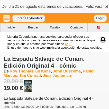
Del 3 a 21 de agosto estaremos de vacaciones. ¡Feliz verano!
Librería Cyberdark
Login
Inicio
Buscar
Carrito
Contacto
Librería Cyberdark.net usa cookies para poder ofrecer sus
servicios de compra. Si desea más información acerca de qué
son y en qué le afectan por favor pinche
aquí
.
El uso de nuestro sitio web implica la aceptación de estas cookies.
La Espada Salvaje de Conan.
Edición Original 4 - cómic
De
Roy Thomas
,
Gil Kane
,
John Buscema
,
Pablo
Marcos
,
Tim Conrad
,
Jess Jodloman
20.00 €
19.00 €
La Espada Salvaje de Conan. Edición Original 4 -
cómic
ISBN: 9788413346090 | 248 páginas | Tapa dura, b/n | 1.20 kg