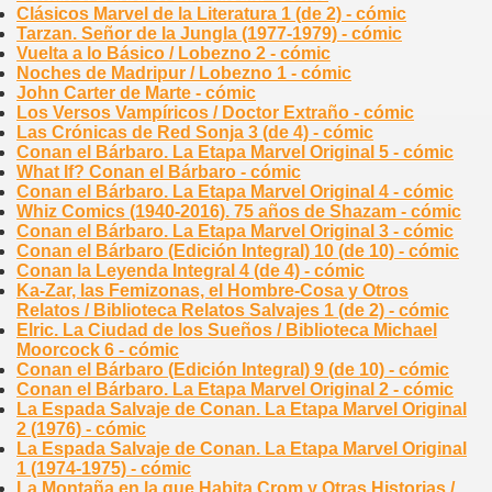
Clásicos Marvel de la Literatura 1 (de 2) - cómic
Tarzan. Señor de la Jungla (1977-1979) - cómic
Vuelta a lo Básico / Lobezno 2 - cómic
Noches de Madripur / Lobezno 1 - cómic
John Carter de Marte - cómic
Los Versos Vampíricos / Doctor Extraño - cómic
Las Crónicas de Red Sonja 3 (de 4) - cómic
Conan el Bárbaro. La Etapa Marvel Original 5 - cómic
What If? Conan el Bárbaro - cómic
Conan el Bárbaro. La Etapa Marvel Original 4 - cómic
Whiz Comics (1940-2016). 75 años de Shazam - cómic
Conan el Bárbaro. La Etapa Marvel Original 3 - cómic
Conan el Bárbaro (Edición Integral) 10 (de 10) - cómic
Conan la Leyenda Integral 4 (de 4) - cómic
Ka-Zar, las Femizonas, el Hombre-Cosa y Otros
Relatos / Biblioteca Relatos Salvajes 1 (de 2) - cómic
Elric. La Ciudad de los Sueños / Biblioteca Michael
Moorcock 6 - cómic
Conan el Bárbaro (Edición Integral) 9 (de 10) - cómic
Conan el Bárbaro. La Etapa Marvel Original 2 - cómic
La Espada Salvaje de Conan. La Etapa Marvel Original
2 (1976) - cómic
La Espada Salvaje de Conan. La Etapa Marvel Original
1 (1974-1975) - cómic
La Montaña en la que Habita Crom y Otras Historias /