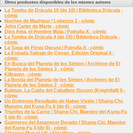
Otros productos disponibles de los mismos autores
La Tumba de Drácula 10 (de 10) / Biblioteca Drácula -
cómic
Noches de Madripur / Lobezno 1 - cómic
John Carter de Marte - cómic
Dios Ama, el Hombre Mata / Patrulla-X - cómic
La Tumba de Drácula 4 (de 10) / Biblioteca Drácula -
cómic
La Saga de Fénix Oscura / Patrulla-X - cómic
La Espada Salvaje de Conan. Edición Original 4 -
cómic
En Busca del Planeta de los Simios / Archivos de El
Planeta de los Simios 3 - cómic
Killraven - cómic
La Bestia del Planeta de los Simios / Archivos de El
Planeta de los Simios 2 - cómic
Batman. La Caída del Caballero Oscuro (Knightfall) 0 -
cómic
Un Doloroso Resultado de Haber Vivido / Shang-Chi.
Maestro del Kung-Fu 6 (de 6) - cómic
Triunfos de la Carne / Shang-Chi. Maestro del Kung-Fu
5 (de 6) - cómic
Guerreros del Amanecer Dorado / Shang-Chi. Maestro
del Kung-Fu 4 (de 6) - cómic