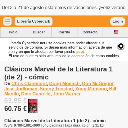
Del 3 a 21 de agosto estaremos de vacaciones. ¡Feliz verano!
Librería Cyberdark
Login
Inicio
Buscar
Carrito
Contacto
Librería Cyberdark.net usa cookies para poder ofrecer sus
servicios de compra. Si desea más información acerca de qué
son y en qué le afectan por favor pinche
aquí
.
El uso de nuestro sitio web implica la aceptación de estas cookies.
Clásicos Marvel de la Literatura 1
(de 2) - cómic
De
Chris Claremont
,
Doug Moench
,
Don McGregor
,
Jess Jodloman
,
Sonny Trinidad
,
Yong Montaño
,
Bill
Mantlo
,
Dino Castrillo
,
John Warner
63.95 €
60.75 €
Clásicos Marvel de la Literatura 1 (de 2) - cómic
ISBN: 9788418814990 | 640 páginas | Tapa dura, color | 1.31 kg