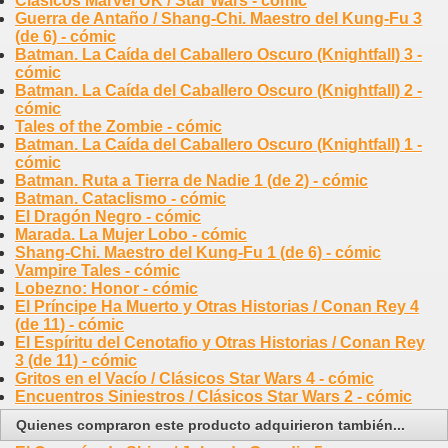
Clásicos Marvel UK / Star Wars - cómic
Guerra de Antaño / Shang-Chi. Maestro del Kung-Fu 3
(de 6) - cómic
Batman. La Caída del Caballero Oscuro (Knightfall) 3 -
cómic
Batman. La Caída del Caballero Oscuro (Knightfall) 2 -
cómic
Tales of the Zombie - cómic
Batman. La Caída del Caballero Oscuro (Knightfall) 1 -
cómic
Batman. Ruta a Tierra de Nadie 1 (de 2) - cómic
Batman. Cataclismo - cómic
El Dragón Negro - cómic
Marada. La Mujer Lobo - cómic
Shang-Chi. Maestro del Kung-Fu 1 (de 6) - cómic
Vampire Tales - cómic
Lobezno: Honor - cómic
El Príncipe Ha Muerto y Otras Historias / Conan Rey 4
(de 11) - cómic
El Espíritu del Cenotafio y Otras Historias / Conan Rey
3 (de 11) - cómic
Gritos en el Vacío / Clásicos Star Wars 4 - cómic
Encuentros Siniestros / Clásicos Star Wars 2 - cómic
Quienes compraron este producto adquirieron también...