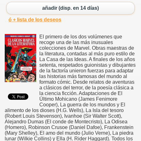
añadir (disp. en 14 días)
ó + lista de los deseos
El primero de los dos volúmenes que
recoge una de las más inusuales
colecciones de Marvel. Obras maestras de
la literatura, contadas al más puro estilo de
La Casa de las Ideas. A finales de los años
setenta, respetados guionistas y dibujantes
de la factoría unieron fuerzas para adaptar
las historias más famosas del mundo al
formato cómic. Desde relatos de aventuras
a clásicos del terror, de la poesía clásica a
la ciencia ficción. Adaptaciones de El
Último Mohicano (James Fenimore
Cooper), La guerra de los mundos y El
alimento de los dioses (H.G. Wells), La Isla del tesoro
(Robert Louis Stevenson), Ivanhoe (Sir Walter Scott),
Alejandro Dumas (El conde de Montecristo), La Odisea
(Homero), Robinson Crusoe (Daniel Dafoe), Frankenstein
(Mary Shelley), El amo del mundo (Julio Verne), La piedra
lunar (Wilkie Collins) y Ella (H. Rider Haggard). Todos los