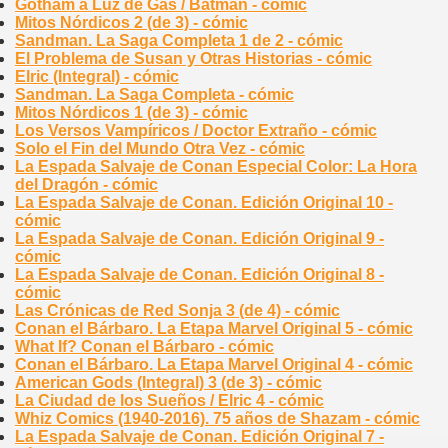
Gotham a Luz de Gas / Batman - cómic
Mitos Nórdicos 2 (de 3) - cómic
Sandman. La Saga Completa 1 de 2 - cómic
El Problema de Susan y Otras Historias - cómic
Elric (Integral) - cómic
Sandman. La Saga Completa - cómic
Mitos Nórdicos 1 (de 3) - cómic
Los Versos Vampíricos / Doctor Extraño - cómic
Solo el Fin del Mundo Otra Vez - cómic
La Espada Salvaje de Conan Especial Color: La Hora
del Dragón - cómic
La Espada Salvaje de Conan. Edición Original 10 -
cómic
La Espada Salvaje de Conan. Edición Original 9 -
cómic
La Espada Salvaje de Conan. Edición Original 8 -
cómic
Las Crónicas de Red Sonja 3 (de 4) - cómic
Conan el Bárbaro. La Etapa Marvel Original 5 - cómic
What If? Conan el Bárbaro - cómic
Conan el Bárbaro. La Etapa Marvel Original 4 - cómic
American Gods (Integral) 3 (de 3) - cómic
La Ciudad de los Sueños / Elric 4 - cómic
Whiz Comics (1940-2016). 75 años de Shazam - cómic
La Espada Salvaje de Conan. Edición Original 7 -