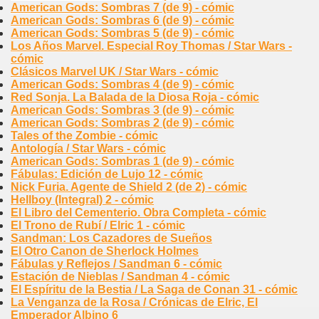
American Gods: Sombras 7 (de 9) - cómic
American Gods: Sombras 6 (de 9) - cómic
American Gods: Sombras 5 (de 9) - cómic
Los Años Marvel. Especial Roy Thomas / Star Wars -
cómic
Clásicos Marvel UK / Star Wars - cómic
American Gods: Sombras 4 (de 9) - cómic
Red Sonja. La Balada de la Diosa Roja - cómic
American Gods: Sombras 3 (de 9) - cómic
American Gods: Sombras 2 (de 9) - cómic
Tales of the Zombie - cómic
Antología / Star Wars - cómic
American Gods: Sombras 1 (de 9) - cómic
Fábulas: Edición de Lujo 12 - cómic
Nick Furia. Agente de Shield 2 (de 2) - cómic
Hellboy (Integral) 2 - cómic
El Libro del Cementerio. Obra Completa - cómic
El Trono de Rubí / Elric 1 - cómic
Sandman: Los Cazadores de Sueños
El Otro Canon de Sherlock Holmes
Fábulas y Reflejos / Sandman 6 - cómic
Estación de Nieblas / Sandman 4 - cómic
El Espíritu de la Bestia / La Saga de Conan 31 - cómic
La Venganza de la Rosa / Crónicas de Elric, El
Emperador Albino 6