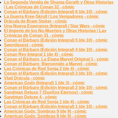
La Segunda Venida de Shuma-Gorath y Otras Historias
/ Las Crónicas de Conan 32 - cómic
Conan el Bárbaro (Edición Integral) 6 (de 10) - cómic
La Guerra Kree-Skrull / Los Vengadores - cómic
Drácula de Bram Stoker - cómic
Una Nueva Esperanza (Integral) / Star Wars - cómic
El Imperio de los No-Muertos y Otras Historias / Las
Crónicas de Conan 31 - cómic
Conan el Bárbaro (Edición Integral) 5 (de 10) - cómic
Swordquest - cómic
Conan el Bárbaro (Edición Integral) 4 (de 10) - cómic
Conan Rey Integral 1 (de 4) - cómic
Conan el Bárbaro. La Etapa Marvel Original 1 - cómic
Conan el Bárbaro: Bienvenido a Marvel - cómic
Las Crónicas de Red Sonja 2 (de 4) - cómic
Conan el Bárbaro (Edición Integral) 3 (de 10) - cómic
Vlad Drácula - cómic
American Gods (Integral) 1 (de 3) - cómic
Conan el Bárbaro (Edición Integral) 2 (de 10) - cómic
Sandman Deluxe 7 (Sueños Eternos) - cómic
Sandman Deluxe 4 - cómic
Las Crónicas de Red Sonja 1 (de 4) - cómic
Conan el Bárbaro (Edición Integral) 1 (de 10) - cómic
American Gods: Sombras 9 (de 9) - cómic
American Gods: Sombras 8 (de 9) - cómic