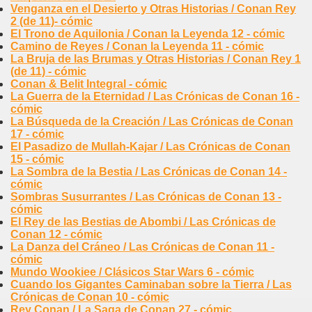
Venganza en el Desierto y Otras Historias / Conan Rey
2 (de 11)- cómic
El Trono de Aquilonia / Conan la Leyenda 12 - cómic
Camino de Reyes / Conan la Leyenda 11 - cómic
La Bruja de las Brumas y Otras Historias / Conan Rey 1
(de 11) - cómic
Conan & Belit Integral - cómic
La Guerra de la Eternidad / Las Crónicas de Conan 16 -
cómic
La Búsqueda de la Creación / Las Crónicas de Conan
17 - cómic
El Pasadizo de Mullah-Kajar / Las Crónicas de Conan
15 - cómic
La Sombra de la Bestia / Las Crónicas de Conan 14 -
cómic
Sombras Susurrantes / Las Crónicas de Conan 13 -
cómic
El Rey de las Bestias de Abombi / Las Crónicas de
Conan 12 - cómic
La Danza del Cráneo / Las Crónicas de Conan 11 -
cómic
Mundo Wookiee / Clásicos Star Wars 6 - cómic
Cuando los Gigantes Caminaban sobre la Tierra / Las
Crónicas de Conan 10 - cómic
Rey Conan / La Saga de Conan 27 - cómic