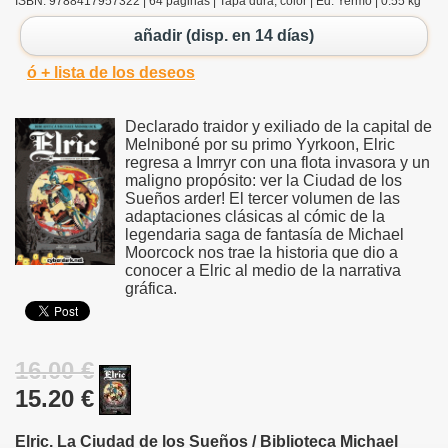
ISBN: 9788417957322 | 64 páginas | Tapa dura, color | Ed. Yermo | 0.55 kg
añadir (disp. en 14 días)
ó + lista de los deseos
Declarado traidor y exiliado de la capital de
Melniboné por su primo Yyrkoon, Elric
regresa a Imrryr con una flota invasora y un
maligno propósito: ver la Ciudad de los
Sueños arder! El tercer volumen de las
adaptaciones clásicas al cómic de la
legendaria saga de fantasía de Michael
Moorcock nos trae la historia que dio a
conocer a Elric al medio de la narrativa
gráfica.
16.00 €
15.20 €
Elric. La Ciudad de los Sueños / Biblioteca Michael