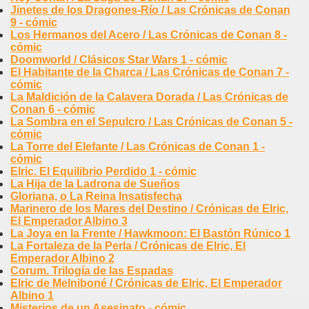
Jinetes de los Dragones-Río / Las Crónicas de Conan
9 - cómic
Los Hermanos del Acero / Las Crónicas de Conan 8 -
cómic
Doomworld / Clásicos Star Wars 1 - cómic
El Habitante de la Charca / Las Crónicas de Conan 7 -
cómic
La Maldición de la Calavera Dorada / Las Crónicas de
Conan 6 - cómic
La Sombra en el Sepulcro / Las Crónicas de Conan 5 -
cómic
La Torre del Elefante / Las Crónicas de Conan 1 -
cómic
Elric. El Equilibrio Perdido 1 - cómic
La Hija de la Ladrona de Sueños
Gloriana, o La Reina Insatisfecha
Marinero de los Mares del Destino / Crónicas de Elric,
El Emperador Albino 3
La Joya en la Frente / Hawkmoon: El Bastón Rúnico 1
La Fortaleza de la Perla / Crónicas de Elric, El
Emperador Albino 2
Corum. Trilogía de las Espadas
Elric de Melniboné / Crónicas de Elric, El Emperador
Albino 1
Misterios de un Asesinato - cómic