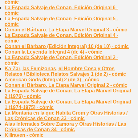
cómic
La Espada Salvaje de Conan. Edición Original 6 -
cómic
La Espada Salvaje de Conan. Edición Original 5 -
cómic
Conan el Bárbaro. La Etapa Marvel Original 3 - cómic
La Espada Salvaje de Conan. Edición Original 4 -
cómic
Conan el Bárbaro (Edición Integral) 10 (de 10) - cómic
Conan la Leyenda Integral 4 (de 4) - cómic
La Espada Salvaje de Conan. Edición Original 2 -
cómic
Ka-Zar, las Femizonas, el Hombre-Cosa y Otros
Relatos / Biblioteca Relatos Salvajes 1 (de 2) - cómic
American Gods (Integral) 2 (de 3) - cómic
Conan el Bárbaro. La Etapa Marvel Original 2 - cómic
La Espada Salvaje de Conan. La Etapa Marvel Original
2 (1976) - cómic
La Espada Salvaje de Conan. La Etapa Marvel Original
1 (1974-1975) - cómic
La Montaña en la que Habita Crom y Otras Historias /
Las Crónicas de Conan 33 - cómic
Alas Infernales Sobre Zamora y Otras Historias / Las
Crónicas de Conan 34 - cómic
Killraven - cómic