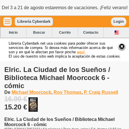
Del 3 a 21 de agosto estaremos de vacaciones. ¡Feliz verano!
Librería Cyberdark
Login
Inicio
Buscar
Carrito
Contacto
Librería Cyberdark.net usa cookies para poder ofrecer sus
servicios de compra. Si desea más información acerca de qué
son y en qué le afectan por favor pinche
aquí
.
El uso de nuestro sitio web implica la aceptación de estas cookies.
Elric. La Ciudad de los Sueños /
Biblioteca Michael Moorcock 6 -
cómic
De
Michael Moorcock
,
Roy Thomas
,
P. Craig Russell
16.00 €
15.20 €
Elric. La Ciudad de los Sueños / Biblioteca Michael
Moorcock 6 - cómic