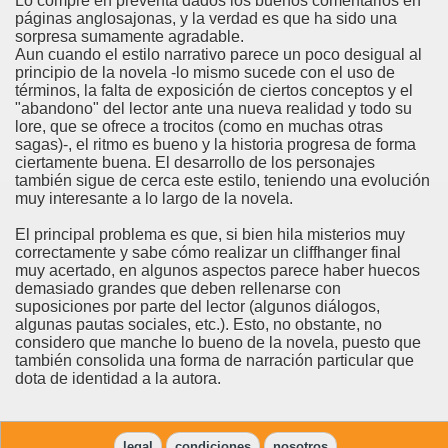
Lo compré en preventa dados los buenos comentarios en
páginas anglosajonas, y la verdad es que ha sido una
sorpresa sumamente agradable.
Aun cuando el estilo narrativo parece un poco desigual al
principio de la novela -lo mismo sucede con el uso de
términos, la falta de exposición de ciertos conceptos y el
"abandono" del lector ante una nueva realidad y todo su
lore, que se ofrece a trocitos (como en muchas otras
sagas)-, el ritmo es bueno y la historia progresa de forma
ciertamente buena. El desarrollo de los personajes
también sigue de cerca este estilo, teniendo una evolución
muy interesante a lo largo de la novela.
El principal problema es que, si bien hila misterios muy
correctamente y sabe cómo realizar un cliffhanger final
muy acertado, en algunos aspectos parece haber huecos
demasiado grandes que deben rellenarse con
suposiciones por parte del lector (algunos diálogos,
algunas pautas sociales, etc.). Esto, no obstante, no
considero que manche lo bueno de la novela, puesto que
también consolida una forma de narración particular que
dota de identidad a la autora.
legal
condiciones
nosotros