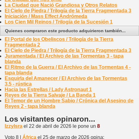
La Ciudad que Nació Grandiosa y Otros Relatos
El Cielo de Piedra / Trilogía de la Tierra Fragmentada 3
Iniciación / Mass Effect Andrómeda
Los Cien Mil Reinos / Trilogía de la Sucesión 1
Quienes compraron este producto adquirieron también...
El Portal de los Obeliscos / Trilogía de la Tierra
Fragmentada 2
El Cielo de Piedra / Trilogía de la Tierra Fragmentada 3
Juramentada / El Archivo de las Tormentas 3 - tapa
blanda
El Ritmo de la Guerra / El Archivo de las Tormentas 4 -
tapa blanda
Esquirla del Amanecer / El Archivo de las Tormentas
3.5 - rústica
Hacia las Estrellas / Lady Astronaut 1
Reyes de la Tierra Salvaje / La Banda 1
El Temor de un Hombre Sabio / Crónica del Asesino de
Reyes 2 - tapa blanda
Los visitantes opinaron...
IzzyIsra
el 22 de abril de 2026 le pone un
8
Voto 8 |
África
el 25 de marzo de 2026 opina: