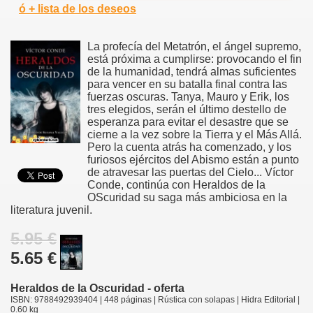
ó + lista de los deseos
La profecía del Metatrón, el ángel supremo,
está próxima a cumplirse: provocando el fin
de la humanidad, tendrá almas suficientes
para vencer en su batalla final contra las
fuerzas oscuras. Tanya, Mauro y Erik, los
tres elegidos, serán el último destello de
esperanza para evitar el desastre que se
cierne a la vez sobre la Tierra y el Más Allá.
Pero la cuenta atrás ha comenzado, y los
furiosos ejércitos del Abismo están a punto
de atravesar las puertas del Cielo... Víctor
Conde, continúa con Heraldos de la
OScuridad su saga más ambiciosa en la
literatura juvenil.
5.95 €
5.65 €
Heraldos de la Oscuridad - oferta
ISBN: 9788492939404 | 448 páginas | Rústica con solapas | Hidra Editorial |
0.60 kg