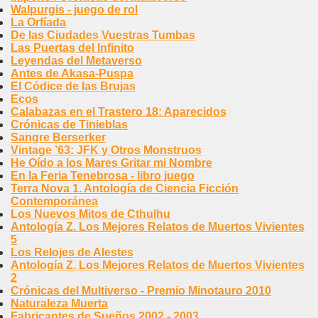
Walpurgis - juego de rol
La Orfíada
De las Ciudades Vuestras Tumbas
Las Puertas del Infinito
Leyendas del Metaverso
Antes de Akasa-Puspa
El Códice de las Brujas
Ecos
Calabazas en el Trastero 18: Aparecidos
Crónicas de Tinieblas
Sangre Berserker
Vintage ’63: JFK y Otros Monstruos
He Oído a los Mares Gritar mi Nombre
En la Feria Tenebrosa - libro juego
Terra Nova 1. Antología de Ciencia Ficción
Contemporánea
Los Nuevos Mitos de Cthulhu
Antología Z. Los Mejores Relatos de Muertos Vivientes
5
Los Relojes de Alestes
Antología Z. Los Mejores Relatos de Muertos Vivientes
2
Crónicas del Multiverso - Premio Minotauro 2010
Naturaleza Muerta
Fabricantes de Sueños 2002 - 2003