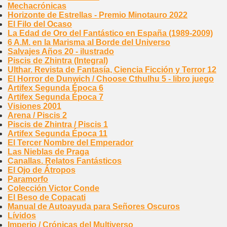
Mechacrónicas
Horizonte de Estrellas - Premio Minotauro 2022
El Filo del Ocaso
La Edad de Oro del Fantástico en España (1989-2009)
6 A.M. en la Marisma al Borde del Universo
Salvajes Años 20 - ilustrado
Piscis de Zhintra (Integral)
Ulthar. Revista de Fantasía, Ciencia Ficción y Terror 12
El Horror de Dunwich / Choose Cthulhu 5 - libro juego
Artifex Segunda Época 6
Artifex Segunda Época 7
Visiones 2001
Arena / Piscis 2
Piscis de Zhintra / Piscis 1
Artifex Segunda Época 11
El Tercer Nombre del Emperador
Las Nieblas de Praga
Canallas. Relatos Fantásticos
El Ojo de Átropos
Paramorfo
Colección Victor Conde
El Beso de Copacati
Manual de Autoayuda para Señores Oscuros
Lívidos
Imperio / Crónicas del Multiverso