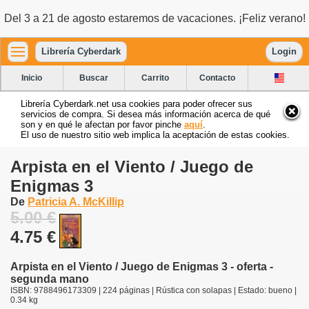
Del 3 a 21 de agosto estaremos de vacaciones. ¡Feliz verano!
Librería Cyberdark
Login
Inicio
Buscar
Carrito
Contacto
Librería Cyberdark.net usa cookies para poder ofrecer sus
servicios de compra. Si desea más información acerca de qué
son y en qué le afectan por favor pinche
aquí
.
El uso de nuestro sitio web implica la aceptación de estas cookies.
Arpista en el Viento / Juego de
Enigmas 3
De
Patricia A. McKillip
5.00 €
4.75 €
Arpista en el Viento / Juego de Enigmas 3 - oferta -
segunda mano
ISBN: 9788496173309 | 224 páginas | Rústica con solapas | Estado: bueno |
0.34 kg