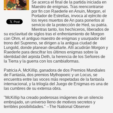
Se acerca el final de la partida iniciada en
Maestro de enigmas. Tras reencontrarse
por fin con Raederle en Anuin, Morgon, el
Portador de Estrellas, invoca al ejército de
los reyes muertos de An para ponerlos al
servicio de la protección de Hed, su patria.
Mientras tanto, los hechiceros, liberados de
su esclavitud de siglos tras el enfrentamiento de Morgon
con Ohm, el antiguo maestro de enigmas y usurpador del
trono del Supremo, se dirigen a la antigua ciudad de
Lungold, donde planean desafiarle. Allí acudirán Morgon y
Raederle para descifrar los últimos enigmas sobre la
identidad del arpista Deth, la herencia de los Señores de
la Tierra y la guerra con los cambiaformas.
Patricia A. McKillip, ganadora de dos Premios Mundiales
de Fantasía, dos premios Mythopoeic y un Locus, se
encuentra entre las voces más respetadas de la fantasía
internacional, y la trilogía del Juego de Enigmas es una de
las cumbres de su extensa obra.
"McKillip ha creado poderosas imágenes de un silencio
embrujado, un universo lleno de motivos secretos y
terribles posibilidades." --The National Observer