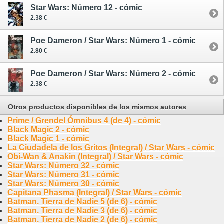
Star Wars: Número 12 - cómic
2.38 €
Poe Dameron / Star Wars: Número 1 - cómic
2.80 €
Poe Dameron / Star Wars: Número 2 - cómic
2.38 €
Otros productos disponibles de los mismos autores
Prime / Grendel Ómnibus 4 (de 4) - cómic
Black Magic 2 - cómic
Black Magic 1 - cómic
La Ciudadela de los Gritos (Integral) / Star Wars - cómic
Obi-Wan & Anakin (Integral) / Star Wars - cómic
Star Wars: Número 32 - cómic
Star Wars: Número 31 - cómic
Star Wars: Número 30 - cómic
Capitana Phasma (Integral) / Star Wars - cómic
Batman. Tierra de Nadie 5 (de 6) - cómic
Batman. Tierra de Nadie 3 (de 6) - cómic
Batman. Tierra de Nadie 2 (de 6) - cómic