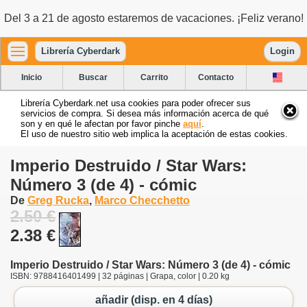
Del 3 a 21 de agosto estaremos de vacaciones. ¡Feliz verano!
Librería Cyberdark
Login
Inicio
Buscar
Carrito
Contacto
Librería Cyberdark.net usa cookies para poder ofrecer sus
servicios de compra. Si desea más información acerca de qué
son y en qué le afectan por favor pinche
aquí
.
El uso de nuestro sitio web implica la aceptación de estas cookies.
Imperio Destruido / Star Wars:
Número 3 (de 4) - cómic
De
Greg Rucka
,
Marco Checchetto
2.50 €
2.38 €
Imperio Destruido / Star Wars: Número 3 (de 4) - cómic
ISBN: 9788416401499 | 32 páginas | Grapa, color | 0.20 kg
añadir (disp. en 4 días)