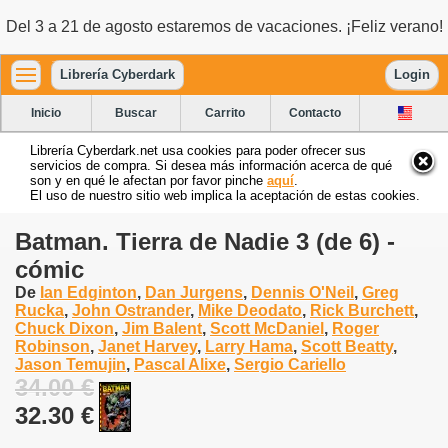
Del 3 a 21 de agosto estaremos de vacaciones. ¡Feliz verano!
Librería Cyberdark
Login
Inicio
Buscar
Carrito
Contacto
Librería Cyberdark.net usa cookies para poder ofrecer sus
servicios de compra. Si desea más información acerca de qué
son y en qué le afectan por favor pinche
aquí
.
El uso de nuestro sitio web implica la aceptación de estas cookies.
Batman. Tierra de Nadie 3 (de 6) -
cómic
De
Ian Edginton
,
Dan Jurgens
,
Dennis O'Neil
,
Greg
Rucka
,
John Ostrander
,
Mike Deodato
,
Rick Burchett
,
Chuck Dixon
,
Jim Balent
,
Scott McDaniel
,
Roger
Robinson
,
Janet Harvey
,
Larry Hama
,
Scott Beatty
,
Jason Temujin
,
Pascal Alixe
,
Sergio Cariello
34.00 €
32.30 €