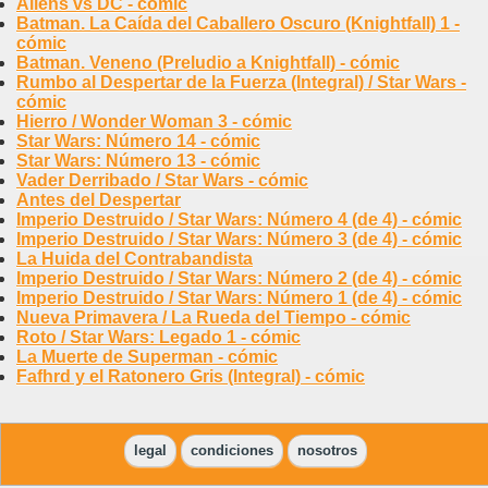
Aliens vs DC - cómic
Batman. La Caída del Caballero Oscuro (Knightfall) 1 -
cómic
Batman. Veneno (Preludio a Knightfall) - cómic
Rumbo al Despertar de la Fuerza (Integral) / Star Wars -
cómic
Hierro / Wonder Woman 3 - cómic
Star Wars: Número 14 - cómic
Star Wars: Número 13 - cómic
Vader Derribado / Star Wars - cómic
Antes del Despertar
Imperio Destruido / Star Wars: Número 4 (de 4) - cómic
Imperio Destruido / Star Wars: Número 3 (de 4) - cómic
La Huida del Contrabandista
Imperio Destruido / Star Wars: Número 2 (de 4) - cómic
Imperio Destruido / Star Wars: Número 1 (de 4) - cómic
Nueva Primavera / La Rueda del Tiempo - cómic
Roto / Star Wars: Legado 1 - cómic
La Muerte de Superman - cómic
Fafhrd y el Ratonero Gris (Integral) - cómic
legal
condiciones
nosotros