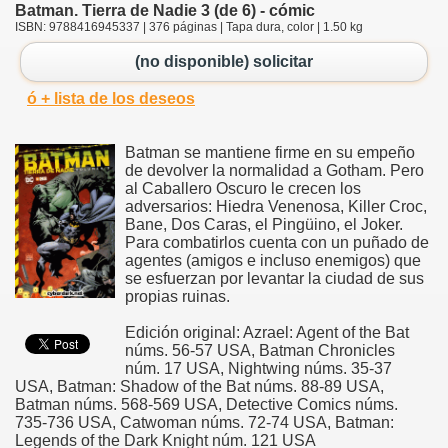
Batman. Tierra de Nadie 3 (de 6) - cómic
ISBN: 9788416945337 | 376 páginas | Tapa dura, color | 1.50 kg
(no disponible) solicitar
ó + lista de los deseos
Batman se mantiene firme en su empeño
de devolver la normalidad a Gotham. Pero
al Caballero Oscuro le crecen los
adversarios: Hiedra Venenosa, Killer Croc,
Bane, Dos Caras, el Pingüino, el Joker.
Para combatirlos cuenta con un puñado de
agentes (amigos e incluso enemigos) que
se esfuerzan por levantar la ciudad de sus
propias ruinas.
Edición original: Azrael: Agent of the Bat
núms. 56-57 USA, Batman Chronicles
núm. 17 USA, Nightwing núms. 35-37
USA, Batman: Shadow of the Bat núms. 88-89 USA,
Batman núms. 568-569 USA, Detective Comics núms.
735-736 USA, Catwoman núms. 72-74 USA, Batman:
Legends of the Dark Knight núm. 121 USA