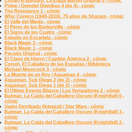
Conan el Bárbaro. La Etapa Marvel Original 5 - cómic
Prime / Grendel Ómnibus 4 (de 4) - cómic
The Resistance 1 - cómic
Whiz Comics (1940-2016). 75 años de Shazam - cómic
El Valle del Miedo - cómic
El Perro de los Baskerville - cómic
El Signo de los Cuatro - cómic
Estudio en Escarlata - cómic
Black Magic 2 - cómic
Black Magic 1 - cómic
Pecado Original - cómic
El Clavo de Hierro / Capitán Ámerica 2 - cómic
Corum. El Caballero de las Espadas / Biblioteca
Michael Moorcock 3 - cómic
La Muerte de un Rey / Aquaman 4 - cómic
Aquaman. Sub Diego 2 (de 2) - cómic
Aquaman. Sub Diego 1 (de 2) - cómic
El Último Evento Blanco / Los Vengadores 2 - cómic
Batman. La Caída del Caballero Oscuro (Knightfall) 0 -
cómic
Vader Derribado (Integral) / Star Wars - cómic
Batman. La Caída del Caballero Oscuro (Knightfall) 3 -
cómic
Batman. La Caída del Caballero Oscuro (Knightfall) 2 -
cómic