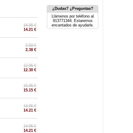
¿Dudas? ¿Preguntas?
Llámenos por teléfono al
913771344. Estaremos
14.96 €
encantados de ayudarle.
14.21 €
2.50 €
2.38 €
12.95 €
12.30 €
15.95 €
15.15 €
14.96 €
14.21 €
14.96 €
14.21 €