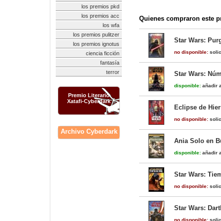
los premios pkd
los premios acc
Quienes compraron este pr
los wfa
los premios pulitzer
Star Wars: Pur
los premios ignotus
no disponible:
solic
ciencia ficción
fantasía
terror
Star Wars: Núm
disponible:
añadir a
Premio Literario
Xatafi-Cyberdark
Eclipse de Hier
no disponible:
solic
Archivo Cyberdark
Ania Solo en B
disponible:
añadir a
Star Wars: Tie
no disponible:
solic
Star Wars: Dart
no disponible:
solic