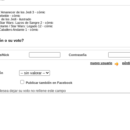
/ Amanecer de los Jedi 3 - cómic
ebelde - cómic
de los Jedi - ilustrado
 Star Wars: Lazos de Sangre 2 - cómic
lotante / Star Wars: Legado 12 - cómic
Caballero Andante 1 - cómic
ón o su voto?
e/Nick
Contraseña
nuevo usuario
pérd
ón
Publicar también en Facebook
 desea dejar su voto no rellene este campo