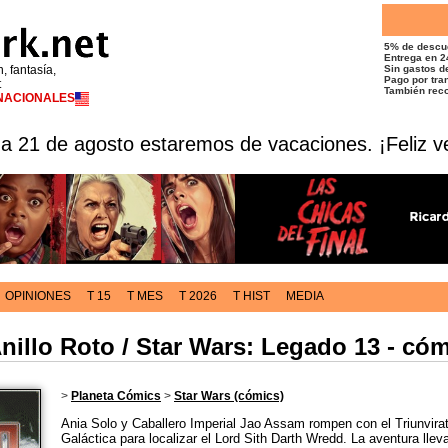
5% de descu
Entrega en 2
n, fantasía,
Sin gastos de
Pago por tran
t
También reco
RNACIONALES
 a 21 de agosto estaremos de vacaciones. ¡Feliz v
OPINIONES
T 15
T MES
T 2026
T HIST
MEDIA
Anillo Roto / Star Wars: Legado 13 - có
>
Planeta Cómics
>
Star Wars (cómics)
Ania Solo y Caballero Imperial Jao Assam rompen con el Triunvira
Galáctica para localizar el Lord Sith Darth Wredd. La aventura llev