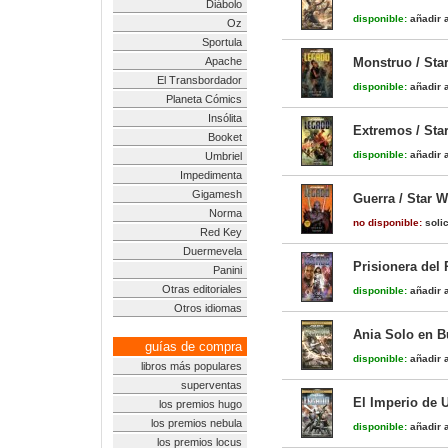
Diábolo
disponible:
añadir a
Oz
Sportula
Apache
Monstruo / Sta
El Transbordador
disponible:
añadir a
Planeta Cómics
Insólita
Extremos / Sta
Booket
disponible:
añadir a
Umbriel
Impedimenta
Gigamesh
Guerra / Star 
Norma
no disponible:
solic
Red Key
Duermevela
Prisionera del 
Panini
Otras editoriales
disponible:
añadir a
Otros idiomas
Ania Solo en B
guías de compra
disponible:
añadir a
libros más populares
superventas
El Imperio de 
los premios hugo
los premios nebula
disponible:
añadir a
los premios locus