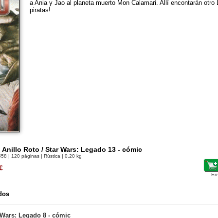
a Ania y Jao al planeta muerto Mon Calamari. Allí encontarán otro L
piratas!
l Anillo Roto / Star Wars: Legado 13 - cómic
558
| 120 páginas | Rústica | 0.20 kg
€
En
dos
 Wars: Legado 8 - cómic