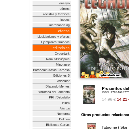
ensayo
cómics
revistas y fanzines
juegos
merchandising
ofertas
Liquidaciones y ofertas
Ejemplares firmados
editoriales
Cyberdark
Alamut/Bibliópolis
Minotauro
Barsoom/Costas Carcosa
Ediciones B
Valdemar
Dilatando Mentes
Proscritos de
Biblioteca del Laberinto
ISBN:
9788468477
PRH/Debolsillo
14.96 €
14.21
Hidra
Alianza
Nocturna
Otros productos relaciona
Dolmen
Biblioteca Carfax
Tatooine / Star