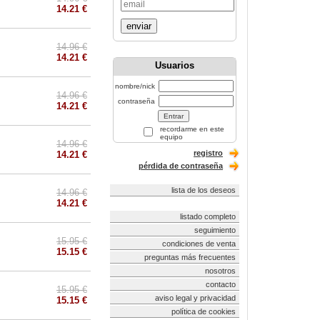
14.21 €
enviar
14.96 €
14.21 €
Usuarios
nombre/nick
14.96 €
contraseña
14.21 €
recordarme en este
equipo
14.96 €
registro
14.21 €
pérdida de contraseña
lista de los deseos
14.96 €
14.21 €
listado completo
seguimiento
15.95 €
condiciones de venta
15.15 €
preguntas más frecuentes
nosotros
contacto
15.95 €
aviso legal y privacidad
15.15 €
política de cookies