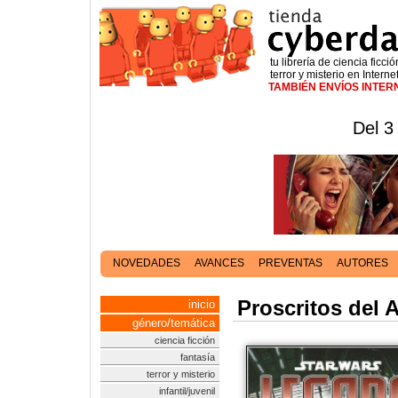
tu librería de ciencia ficció
terror y misterio en Interne
TAMBIÉN ENVÍOS INTE
Del 3
NOVEDADES
AVANCES
PREVENTAS
AUTORES
Proscritos del 
inicio
género/temática
ciencia ficción
fantasía
terror y misterio
infantil/juvenil