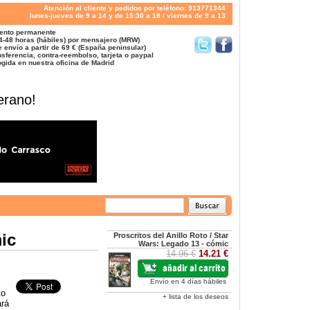
Atención al cliente y pedidos por teléfono: 913771344
lunes-jueves de 9 a 14 y de 15:30 a 18 / viernes de 9 a 13
ento permanente
4-48 horas (hábiles) por mensajero (MRW)
 envío a partir de 69 € (España peninsular)
sferencia, contra-reembolso, tarjeta o paypal
gida en nuestra oficina de Madrid
erano!
mic
Proscritos del Anillo Roto / Star
Wars: Legado 13 - cómic
14.96 €
14.21 €
Envío en 4 días hábiles
to
+ lista de los deseos
ará