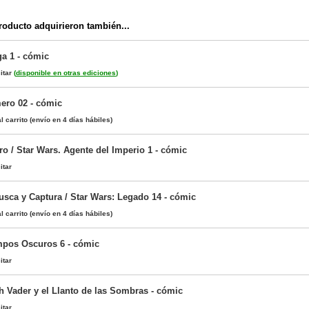
oducto adquirieron también...
ga 1 - cómic
itar
(
disponible en otras ediciones
)
ero 02 - cómic
l carrito
(envío en 4 días hábiles)
ro / Star Wars. Agente del Imperio 1 - cómic
itar
usca y Captura / Star Wars: Legado 14 - cómic
l carrito
(envío en 4 días hábiles)
mpos Oscuros 6 - cómic
itar
h Vader y el Llanto de las Sombras - cómic
itar