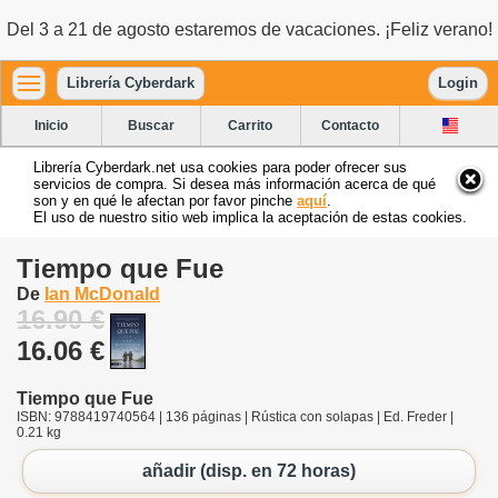
Del 3 a 21 de agosto estaremos de vacaciones. ¡Feliz verano!
Librería Cyberdark
Login
Inicio
Buscar
Carrito
Contacto
Librería Cyberdark.net usa cookies para poder ofrecer sus
servicios de compra. Si desea más información acerca de qué
son y en qué le afectan por favor pinche
aquí
.
El uso de nuestro sitio web implica la aceptación de estas cookies.
Tiempo que Fue
De
Ian McDonald
16.90 €
16.06 €
Tiempo que Fue
ISBN: 9788419740564 | 136 páginas | Rústica con solapas | Ed. Freder |
0.21 kg
añadir (disp. en 72 horas)