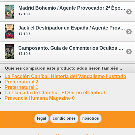
Madrid Bohemio / Agente Provocador 2ª Época 1
17.10 €
Jack el Destripador en España / Agente Provocador 2ª Época 2
17.10 €
Camposanto. Guía de Cementerios Ocultos de Madrid y Barcelona / Agente Provocador 2ª Época 3
17.10 €
Quienes compraron este producto adquirieron también...
La Facción Caníbal. Historia del Vandalismo Ilustrado
Preternatural 2
Preternatural 1
La Llamada de Cthulhu - El Ser en el Umbral
Presencia Humana Magazine 0
legal
condiciones
nosotros