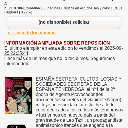
4
ISBN: 9788412466966 | 58 páginas | Rústica en estuche, b/n y color | Ed. La
Felguera | 0.22 kg
(no disponible) solicitar
ó + lista de los deseos
INFORMACIÓN AMPLIADA SOBRE REPOSICIÓN
El último ejemplar en esta edición lo vendimos el
2025-09-
25 22:25:44
.
Hace más de un mes que no lo recibimos. Seguiremos
intentándolo.
ESPAÑA SECRETA. CULTOS, LOGIAS Y
SOCIEDADES SECRETAS DE LA
ESPAÑA TENEBROSA, el nº4 de la 2ª
época de Agente Provocador (los
documentos secretos del Gabinete Negro),
incluye un espectacular estuche a todo
color dedicado a los cultos más tenebrosos
y luciferinos de nuestro país a partir del
gran fraude de Leo Taxil, un propagandista
antimásonico francés que engañó a la