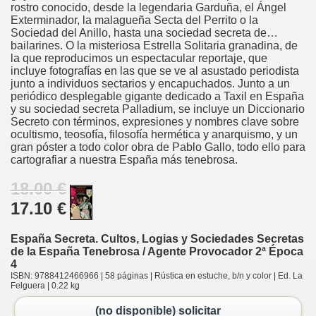
rostro conocido, desde la legendaria Garduña, el Ángel
Exterminador, la malagueña Secta del Perrito o la
Sociedad del Anillo, hasta una sociedad secreta de…
bailarines. O la misteriosa Estrella Solitaria granadina, de
la que reproducimos un espectacular reportaje, que
incluye fotografías en las que se ve al asustado periodista
junto a individuos sectarios y encapuchados. Junto a un
periódico desplegable gigante dedicado a Taxil en España
y su sociedad secreta Palladium, se incluye un Diccionario
Secreto con términos, expresiones y nombres clave sobre
ocultismo, teosofía, filosofía hermética y anarquismo, y un
gran póster a todo color obra de Pablo Gallo, todo ello para
cartografiar a nuestra España más tenebrosa.
18.00 €
17.10 €
España Secreta. Cultos, Logias y Sociedades Secretas
de la España Tenebrosa / Agente Provocador 2ª Época
4
ISBN: 9788412466966 | 58 páginas | Rústica en estuche, b/n y color | Ed. La
Felguera | 0.22 kg
(no disponible) solicitar