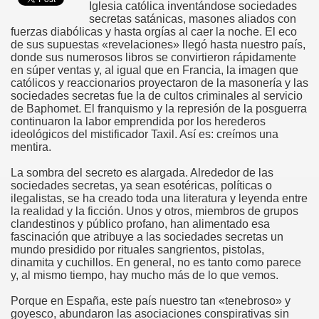
Iglesia católica inventándose sociedades
secretas satánicas, masones aliados con
fuerzas diabólicas y hasta orgías al caer la noche. El eco
de sus supuestas «revelaciones» llegó hasta nuestro país,
donde sus numerosos libros se convirtieron rápidamente
en súper ventas y, al igual que en Francia, la imagen que
católicos y reaccionarios proyectaron de la masonería y las
sociedades secretas fue la de cultos criminales al servicio
de Baphomet. El franquismo y la represión de la posguerra
continuaron la labor emprendida por los herederos
ideológicos del mistificador Taxil. Así es: creímos una
mentira.
La sombra del secreto es alargada. Alrededor de las
sociedades secretas, ya sean esotéricas, políticas o
ilegalistas, se ha creado toda una literatura y leyenda entre
la realidad y la ficción. Unos y otros, miembros de grupos
clandestinos y público profano, han alimentado esa
fascinación que atribuye a las sociedades secretas un
mundo presidido por rituales sangrientos, pistolas,
dinamita y cuchillos. En general, no es tanto como parece
y, al mismo tiempo, hay mucho más de lo que vemos.
Porque en España, este país nuestro tan «tenebroso» y
goyesco, abundaron las asociaciones conspirativas sin