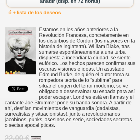
añadir (disp. en 72 horas)
ó + lista de los deseos
Estamos en los años anteriores a la
Revolución Francesa, concretamente en
los disturbios de Gordon (los mayores en la
historia de Inglaterra). William Blake, tras
sumarse espontáneamente a una turba
dispuesta a incendiar la ciudad, se siente
eufórico. Los hechos parecen confirmar sus
oscuras visiones e ideas. Un asustado
Edmund Burke, de quién el autor toma su
rompedora teoría de lo “sublime” para
situar el origen del terror moderno, se ve
obligado a desenvainar su espada para así
poder escapar. Londres está en llamas y el
cantante Joe Strummer pone su banda sonora. A partir de
ahí, desfilan movimientos de vanguardia (dadaístas,
surrealistas y situacionistas), junto a revolucionarios
jacobinos, punks, asesinos en serie, sociedades secretas
o sectas apocalípticas.
22.00 €