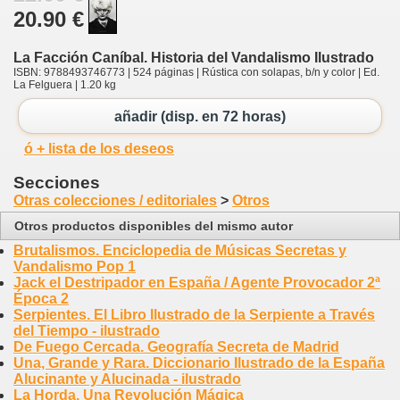
20.90 €
La Facción Caníbal. Historia del Vandalismo Ilustrado
ISBN: 9788493746773 | 524 páginas | Rústica con solapas, b/n y color | Ed.
La Felguera | 1.20 kg
añadir (disp. en 72 horas)
ó + lista de los deseos
Secciones
Otras colecciones / editoriales
>
Otros
Otros productos disponibles del mismo autor
Brutalismos. Enciclopedia de Músicas Secretas y
Vandalismo Pop 1
Jack el Destripador en España / Agente Provocador 2ª
Época 2
Serpientes. El Libro Ilustrado de la Serpiente a Través
del Tiempo - ilustrado
De Fuego Cercada. Geografía Secreta de Madrid
Una, Grande y Rara. Diccionario Ilustrado de la España
Alucinante y Alucinada - ilustrado
La Horda. Una Revolución Mágica