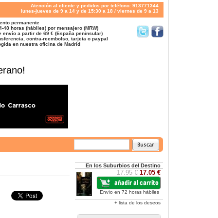
Atención al cliente y pedidos por teléfono: 913771344
lunes-jueves de 9 a 14 y de 15:30 a 18 / viernes de 9 a 13
ento permanente
4-48 horas (hábiles) por mensajero (MRW)
 envío a partir de 69 € (España peninsular)
sferencia, contra-reembolso, tarjeta o paypal
gida en nuestra oficina de Madrid
erano!
En los Suburbios del Destino
17.95 €
17.05 €
Envío en 72 horas hábiles
+ lista de los deseos