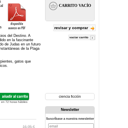
s
al
s
revisar y comprar
ios del Destino. A
vaciar carrito
dido en la fascinante
do de Judas en un futuro
Instantáneas de la Plaga
pientes, gatos que
icos.
ciencia ficción
 en 72 horas hábiles
Newsletter
Suscríbase a nuestra newsletter
16.95 €