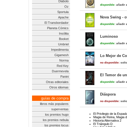
Diábolo
disponible:
añadir a
Oz
Sportula
Nova Swing - o
Apache
El Transbordador
disponible:
añadir a
Planeta Cómics
Insólita
Luminoso
Booket
disponible:
añadir a
Umbriel
Impedimenta
Gigamesh
Lo Mejor de Co
Norma
no disponible:
solic
Red Key
Duermevela
El Temor de un
Panini
Otras editoriales
disponible:
añadir a
Otros idiomas
Diáspora
guías de compra
no disponible:
solic
libros más populares
superventas
El Privilegio de la Espad
los premios hugo
Magia de Reina, Magia 
los premios nebula
Historia Alternativa 2
El Triángulo D
los premios locus