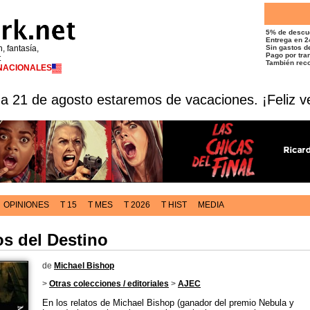
5% de descu
Entrega en 2
n, fantasía,
Sin gastos de
Pago por tran
t
También reco
RNACIONALES
 a 21 de agosto estaremos de vacaciones. ¡Feliz v
OPINIONES
T 15
T MES
T 2026
T HIST
MEDIA
s del Destino
de
Michael Bishop
>
Otras colecciones / editoriales
>
AJEC
En los relatos de Michael Bishop (ganador del premio Nebula y