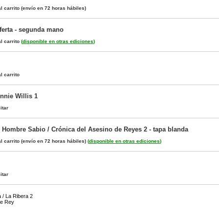
l carrito
(envío en 72 horas hábiles)
ferta - segunda mano
l carrito
(
disponible en otras ediciones
)
l carrito
nnie Willis 1
itar
 Hombre Sabio / Crónica del Asesino de Reyes 2 - tapa blanda
l carrito
(envío en 72 horas hábiles)
(
disponible en otras ediciones
)
itar
a / La Ribera 2
de Rey