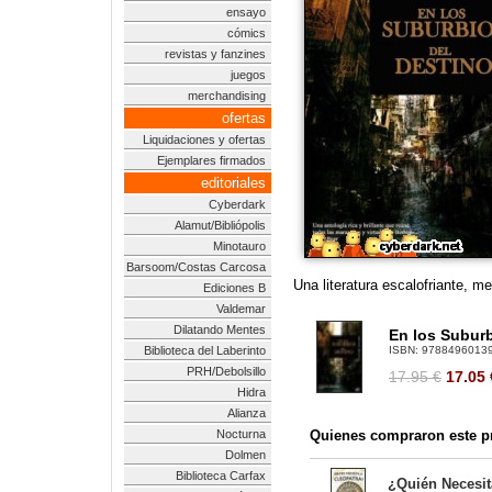
ensayo
cómics
revistas y fanzines
juegos
merchandising
ofertas
Liquidaciones y ofertas
Ejemplares firmados
editoriales
Cyberdark
Alamut/Bibliópolis
Minotauro
Barsoom/Costas Carcosa
Una literatura escalofriante, m
Ediciones B
Valdemar
Dilatando Mentes
En los Suburb
Biblioteca del Laberinto
ISBN:
9788496013
PRH/Debolsillo
17.95 €
17.05
Hidra
Alianza
Nocturna
Quienes compraron este pr
Dolmen
Biblioteca Carfax
¿Quién Necesit