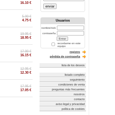
16.10 €
enviar
5.00 €
4.75 €
Usuarios
nombre/nick
19.95 €
contraseña
18.95 €
recordarme en este
equipo
17.00 €
registro
16.15 €
pérdida de contraseña
lista de los deseos
12.95 €
12.30 €
listado completo
seguimiento
condiciones de venta
17.95 €
preguntas más frecuentes
17.05 €
nosotros
contacto
aviso legal y privacidad
política de cookies