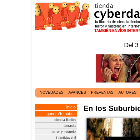
tu librería de ciencia ficció
terror y misterio en Interne
TAMBIÉN ENVÍOS INTE
Del 3
NOVEDADES
AVANCES
PREVENTAS
AUTORES
En los Suburbio
inicio
género/temática
ciencia ficción
fantasía
terror y misterio
infantil/juvenil