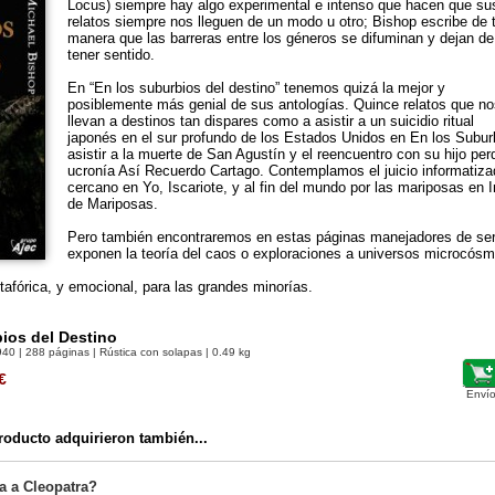
Locus) siempre hay algo experimental e intenso que hacen que su
relatos siempre nos lleguen de un modo u otro; Bishop escribe de t
manera que las barreras entre los géneros se difuminan y dejan de
tener sentido.
En “En los suburbios del destino” tenemos quizá la mejor y
posiblemente más genial de sus antologías. Quince relatos que no
llevan a destinos tan dispares como a asistir a un suicidio ritual
japonés en el sur profundo de los Estados Unidos en En los Suburb
asistir a la muerte de San Agustín y el reencuentro con su hijo per
ucronía Así Recuerdo Cartago. Contemplamos el juicio informatiza
cercano en Yo, Iscariote, y al fin del mundo por las mariposas en 
de Mariposas.
Pero también encontraremos en estas páginas manejadores de ser
exponen la teoría del caos o exploraciones a universos microcósm
etafórica, y emocional, para las grandes minorías.
ios del Destino
940
| 288 páginas | Rústica con solapas | 0.49 kg
€
Envío
oducto adquirieron también...
a a Cleopatra?