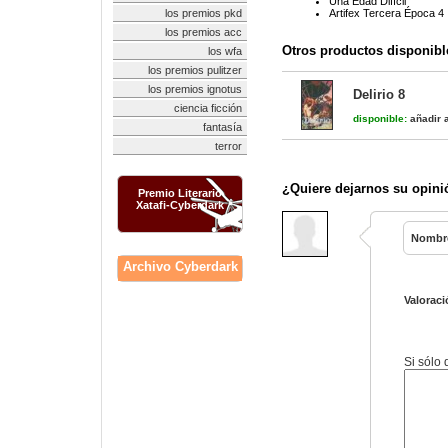
Una Edad Difícil
los premios pkd
Artifex Tercera Época 4
los premios acc
Otros productos disponibl
los wfa
los premios pulitzer
los premios ignotus
Delirio 8
ciencia ficción
disponible:
añadir a
fantasía
terror
¿Quiere dejarnos su opini
Premio Literario
Xatafi-Cyberdark
Nombr
Archivo Cyberdark
Valoraci
Si sólo