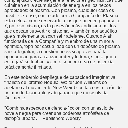
complejidad creciente genera relaciones geománticas que
culminan en la acumulación de energía en los nexos
apropiados: el plasma. Con plasma, cualquier cosa es
posible. Su uso, controlado por la Compañía del Plasma,
está celosamente reservado a los que pueden pagárselo.
Y, por eso mismo, es la posesión más codiciada por los
que desean subvertir el sistema, y también por aquéllos
que simplemente buscan salir adelante. Cuando Aiah,
funcionaria de la Compañía y miembro de una minoría
oprimida, topa por casualidad con un depósito de plasma
sin cartografiar, la cuestión no es si aprovechará la
oportunidad para alcanzar poder y fortuna, sino a quién
entregará su lealtad, y con ella un recurso de potencia
prácticamente ilimitada.
En este soberbio despliegue de capacidad imaginativa,
finalista del premio Nebula, Walter Jon Williams se
adelantó al movimiento New Weird con la construcción de
un mundo fascinante y abigarrado que no se olvida
fácilmente.
"Combina aspectos de ciencia-ficción con un estilo de
novela negra para crear una poderosa atmósfera de
distopía urbana." --Publishers Weekly