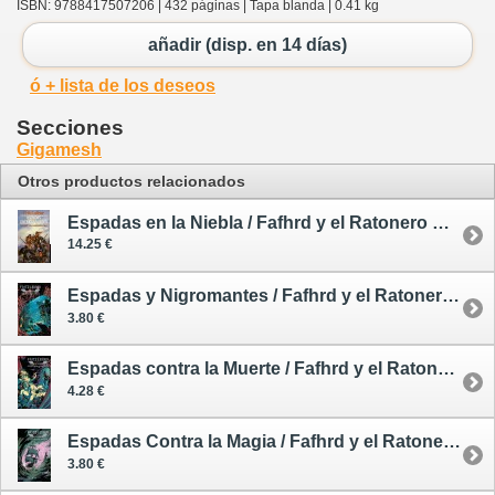
ISBN: 9788417507206 | 432 páginas | Tapa blanda | 0.41 kg
añadir (disp. en 14 días)
ó + lista de los deseos
Secciones
Gigamesh
Otros productos relacionados
Espadas en la Niebla / Fafhrd y el Ratonero Gris 3 - oferta - segunda mano
14.25 €
Espadas y Nigromantes / Fafhrd y el Ratonero Gris 1
3.80 €
Espadas contra la Muerte / Fafhrd y el Ratonero Gris 2
4.28 €
Espadas Contra la Magia / Fafhrd y el Ratonero Gris 4
3.80 €