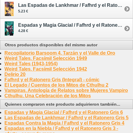
Las Espadas de Lankhmar / Fafhrd y el Ratonero Gris 5
5.23 €
Espadas y Magia Glacial / Fafhrd y el Ratonero Gris 6
4.28 €
Otros productos disponibles del mismo autor
Recopilatorio Barsoom 4. Tarzán y el Valle de Oro
Weird Tales. Facsímil Selección 1949
Weird Tales (1943-1954)
Weird Tales. Facsímil Selección 1942
Delirio 20
Fafhrd y el Ratonero Gris (Integral) - cómic
El Legado / Cuentos de los Mitos de Cthulhu 2
Vampiras. Antología de Relatos sobre Mujeres Vampiro
Cthulhu. Una Celebración de los Mitos
Quienes compraron este producto adquirieron también...
Espadas y Magia Glacial / Fafhrd y el Ratonero Gris 6
Las Espadas de Lankhmar / Fafhrd y el Ratonero Gris 5
Espadas Contra la Magia / Fafhrd y el Ratonero Gris 4
Espadas en la Niebla / Fafhrd y el Ratonero Gris 3 -