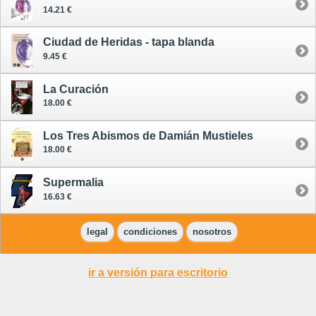
14.21 €
Ciudad de Heridas - tapa blanda
9.45 €
La Curación
18.00 €
Los Tres Abismos de Damián Mustieles
18.00 €
Supermalia
16.63 €
legal
condiciones
nosotros
ir a versión para escritorio