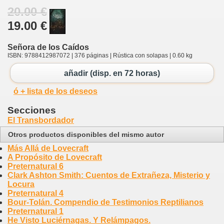
20.00 €
19.00 €
Señora de los Caídos
ISBN: 9788412987072 | 376 páginas | Rústica con solapas | 0.60 kg
añadir (disp. en 72 horas)
ó + lista de los deseos
Secciones
El Transbordador
Otros productos disponibles del mismo autor
Más Allá de Lovecraft
A Propósito de Lovecraft
Preternatural 6
Clark Ashton Smith: Cuentos de Extrañeza, Misterio y
Locura
Preternatural 4
Bour-Tolán. Compendio de Testimonios Reptilianos
Preternatural 1
He Visto Luciérnagas. Y Relámpagos.