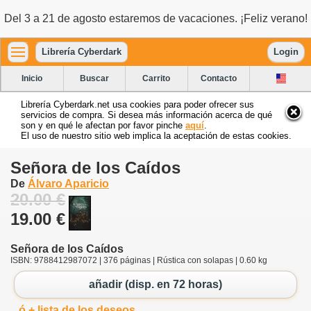
Del 3 a 21 de agosto estaremos de vacaciones. ¡Feliz verano!
Librería Cyberdark
Login
Inicio
Buscar
Carrito
Contacto
Librería Cyberdark.net usa cookies para poder ofrecer sus
servicios de compra. Si desea más información acerca de qué
son y en qué le afectan por favor pinche
aquí
.
El uso de nuestro sitio web implica la aceptación de estas cookies.
Señora de los Caídos
De
Álvaro Aparicio
20.00 €
19.00 €
Señora de los Caídos
ISBN: 9788412987072 | 376 páginas | Rústica con solapas | 0.60 kg
añadir (disp. en 72 horas)
ó + lista de los deseos