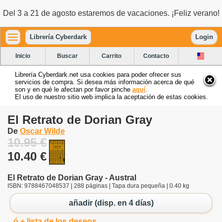
Del 3 a 21 de agosto estaremos de vacaciones. ¡Feliz verano!
Librería Cyberdark
Login
Inicio
Buscar
Carrito
Contacto
Librería Cyberdark.net usa cookies para poder ofrecer sus
servicios de compra. Si desea más información acerca de qué
son y en qué le afectan por favor pinche
aquí
.
El uso de nuestro sitio web implica la aceptación de estas cookies.
El Retrato de Dorian Gray
De
Oscar Wilde
10.95 €
10.40 €
El Retrato de Dorian Gray - Austral
ISBN: 9788467048537 | 288 páginas | Tapa dura pequeña | 0.40 kg
añadir (disp. en 4 días)
ó + lista de los deseos