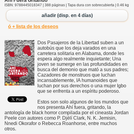
Ahí Fuera Gritando
ISBN: 9788445018347 | 388 páginas | Tapa dura con sobrecubierta | 0.46 kg
añadir (disp. en 4 días)
ó + lista de los deseos
Dos Pasajeros de la Libertad suben a un
autobús que los deja varados en una
carretera solitaria en Alabama, donde les
espera algo realmente inquietante; Una
joven se sumerge en las profundidades en
busca del demonio que mató a sus padres;
Cazadores de monstruos que luchan
incansablemente, IA humanoides que
luchan por sus derechos o una mujer Igbo
que se enfrenta a un espíritu poderoso.
Estos son solo algunos de los mundos que
nos presenta Ahí fuera, gritando, la
antología de black horror compilada por el cineasta Jordan
Peele con autores como P. Djèlí Clark, N. K. Jemisin,
Nnedi Okorafor o Rebecca Roanhorse, entre muchos
otros.