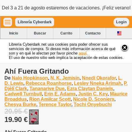
Del 3 a 21 de agosto estaremos de vacaciones. ¡Feliz verano!
Librería Cyberdark
Login
Inicio
Buscar
Carrito
Contacto
Librería Cyberdark.net usa cookies para poder ofrecer sus
servicios de compra. Si desea más información acerca de qué
son y en qué le afectan por favor pinche
aquí
.
El uso de nuestro sitio web implica la aceptación de estas cookies.
Ahí Fuera Gritando
De
Nalo Hopkinson
,
N. K. Jemisin
,
Nnedi Okorafor
,
L.
D. Lewis
,
Rebecca Roanhorse
,
Lesley Nneka Arimah
,
P.
Djèlí Clark
,
Tananarive Due
,
Ezra Claytan Daniels
,
Cadwell Turnbull
,
Erin E. Adams
,
Justin C. Key
,
Maurice
Broaddus
,
Rion Amilcar Scott
,
Nicole D. Sconiers
,
Chesya Burke
,
Terence Taylor
,
Tochi Onyebuchi
20.95 €
19.90 €