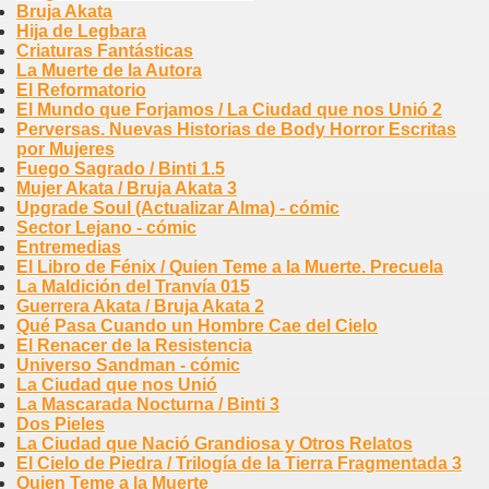
Bruja Akata
Hija de Legbara
Criaturas Fantásticas
La Muerte de la Autora
El Reformatorio
El Mundo que Forjamos / La Ciudad que nos Unió 2
Perversas. Nuevas Historias de Body Horror Escritas
por Mujeres
Fuego Sagrado / Binti 1.5
Mujer Akata / Bruja Akata 3
Upgrade Soul (Actualizar Alma) - cómic
Sector Lejano - cómic
Entremedias
El Libro de Fénix / Quien Teme a la Muerte. Precuela
La Maldición del Tranvía 015
Guerrera Akata / Bruja Akata 2
Qué Pasa Cuando un Hombre Cae del Cielo
El Renacer de la Resistencia
Universo Sandman - cómic
La Ciudad que nos Unió
La Mascarada Nocturna / Binti 3
Dos Pieles
La Ciudad que Nació Grandiosa y Otros Relatos
El Cielo de Piedra / Trilogía de la Tierra Fragmentada 3
Quien Teme a la Muerte