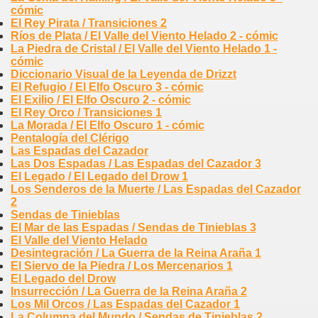
cómic
El Rey Pirata / Transiciones 2
Ríos de Plata / El Valle del Viento Helado 2 - cómic
La Piedra de Cristal / El Valle del Viento Helado 1 -
cómic
Diccionario Visual de la Leyenda de Drizzt
El Refugio / El Elfo Oscuro 3 - cómic
El Exilio / El Elfo Oscuro 2 - cómic
El Rey Orco / Transiciones 1
La Morada / El Elfo Oscuro 1 - cómic
Pentalogía del Clérigo
Las Espadas del Cazador
Las Dos Espadas / Las Espadas del Cazador 3
El Legado / El Legado del Drow 1
Los Senderos de la Muerte / Las Espadas del Cazador
2
Sendas de Tinieblas
El Mar de las Espadas / Sendas de Tinieblas 3
El Valle del Viento Helado
Desintegración / La Guerra de la Reina Araña 1
El Siervo de la Piedra / Los Mercenarios 1
El Legado del Drow
Insurrección / La Guerra de la Reina Araña 2
Los Mil Orcos / Las Espadas del Cazador 1
La Columna del Mundo / Sendas de Tinieblas 2