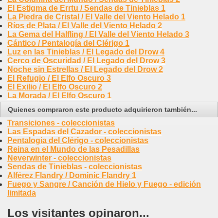
El Estigma de Errtu / Sendas de Tinieblas 1
La Piedra de Cristal / El Valle del Viento Helado 1
Ríos de Plata / El Valle del Viento Helado 2
La Gema del Halfling / El Valle del Viento Helado 3
Cántico / Pentalogía del Clérigo 1
Luz en las Tinieblas / El Legado del Drow 4
Cerco de Oscuridad / El Legado del Drow 3
Noche sin Estrellas / El Legado del Drow 2
El Refugio / El Elfo Oscuro 3
El Exilio / El Elfo Oscuro 2
La Morada / El Elfo Oscuro 1
Quienes compraron este producto adquirieron también...
Transiciones - coleccionistas
Las Espadas del Cazador - coleccionistas
Pentalogía del Clérigo - coleccionistas
Reina en el Mundo de las Pesadillas
Neverwinter - coleccionistas
Sendas de Tinieblas - coleccionistas
Alférez Flandry / Dominic Flandry 1
Fuego y Sangre / Canción de Hielo y Fuego - edición
limitada
Los visitantes opinaron...