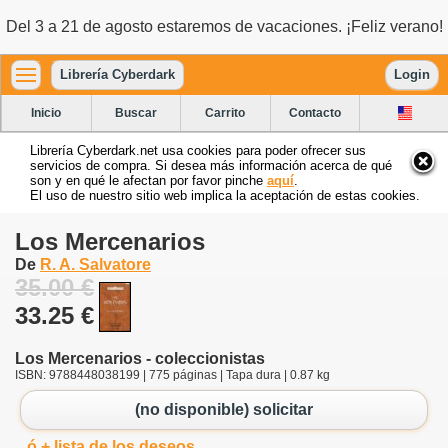
Del 3 a 21 de agosto estaremos de vacaciones. ¡Feliz verano!
Librería Cyberdark
Login
Inicio
Buscar
Carrito
Contacto
Librería Cyberdark.net usa cookies para poder ofrecer sus
servicios de compra. Si desea más información acerca de qué
son y en qué le afectan por favor pinche
aquí
.
El uso de nuestro sitio web implica la aceptación de estas cookies.
Los Mercenarios
De
R. A. Salvatore
35.00 €
33.25 €
Los Mercenarios - coleccionistas
ISBN: 9788448038199 | 775 páginas | Tapa dura | 0.87 kg
(no disponible) solicitar
ó + lista de los deseos