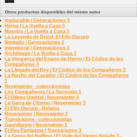
Otros productos disponibles del mismo autor
Implacable / Generaciones 3
Héroe / La Vuelta a Casa 3
Maestro / La Vuelta a Casa 2
La Leyenda de Drizzt. El Elfo Oscuro
Ilimitado / Generaciones 2
Intemporal / Generaciones 1
Archimago / La Vuelta a Casa 1
La Venganza del Enano de Hierro / El Códice de los
Compañeros 3
La Llegada del Rey / El Códice de los Compañeros 2
La Noche del Cazador / El Códice de los Compañeros
1
Neverwinter - coleccionistas
Los Compañeros / La Secesión 1
El Último Umbral / Neverwinter 4
La Garra de Charon / Neverwinter 3
El Elfo Oscuro - Relatos
Neverwinter / Neverwinter 2
Transiciones - coleccionistas
Gauntlgrym / Neverwinter 1
El Rey Fantasma / Transiciones 3
La Gema del Halfling / El Valle del Viento Helado 3 -