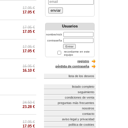
17.95 €
enviar
17.05 €
Usuarios
17.95 €
17.05 €
nombre/nick
contraseña
17.95 €
17.05 €
recordarme en este
equipo
registro
16.95 €
pérdida de contraseña
16.10 €
lista de los deseos
listado completo
seguimiento
condiciones de venta
24.50 €
preguntas más frecuentes
23.28 €
nosotros
contacto
aviso legal y privacidad
17.95 €
política de cookies
17.05 €