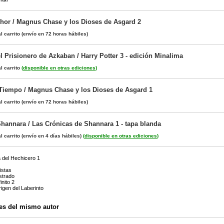
 Thor / Magnus Chase y los Dioses de Asgard 2
l carrito
(envío en 72 horas hábiles)
el Prisionero de Azkaban / Harry Potter 3 - edición Minalima
l carrito
(
disponible en otras ediciones
)
Tiempo / Magnus Chase y los Dioses de Asgard 1
l carrito
(envío en 72 horas hábiles)
hannara / Las Crónicas de Shannara 1 - tapa blanda
l carrito
(envío en 4 días hábiles)
(
disponible en otras ediciones
)
a del Hechicero 1
istas
ustrado
inito 2
rigen del Laberinto
es del mismo autor