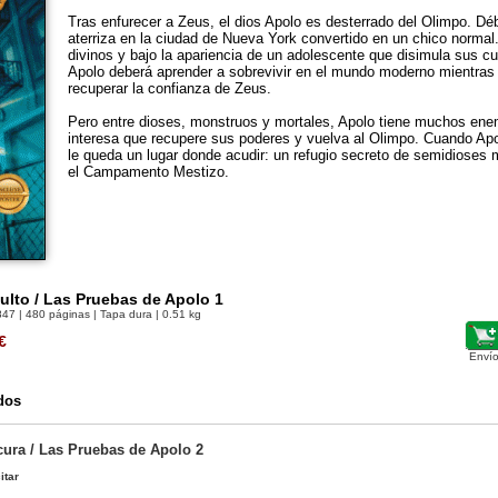
Tras enfurecer a Zeus, el dios Apolo es desterrado del Olimpo. Déb
aterriza en la ciudad de Nueva York convertido en un chico normal
divinos y bajo la apariencia de un adolescente que disimula sus cu
Apolo deberá aprender a sobrevivir en el mundo moderno mientras
recuperar la confianza de Zeus.
Pero entre dioses, monstruos y mortales, Apolo tiene muchos ene
interesa que recupere sus poderes y vuelva al Olimpo. Cuando Apo
le queda un lugar donde acudir: un refugio secreto de semidiose
el Campamento Mestizo.
ulto / Las Pruebas de Apolo 1
847
| 480 páginas | Tapa dura | 0.51 kg
€
Envío
dos
cura / Las Pruebas de Apolo 2
itar