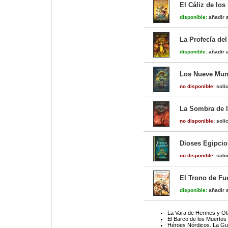
El Cáliz de los
disponible:
añadir a
La Profecía del
disponible:
añadir a
Los Nueve Mund
no disponible:
solic
La Sombra de l
no disponible:
solic
Dioses Egipcio
no disponible:
solic
El Trono de Fu
disponible:
añadir a
La Vara de Hermes y Otr
El Barco de los Muertos
Héroes Nórdicos. La Gu