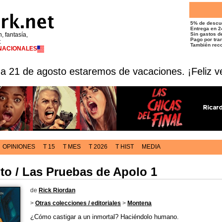
5% de descu
Entrega en 2
n, fantasía,
Sin gastos de
Pago por tran
t
También reco
RNACIONALES
 a 21 de agosto estaremos de vacaciones. ¡Feliz v
OPINIONES
T 15
T MES
T 2026
T HIST
MEDIA
to / Las Pruebas de Apolo 1
de
Rick Riordan
>
Otras colecciones / editoriales
>
Montena
¿Cómo castigar a un inmortal? Haciéndolo humano.