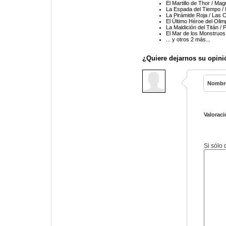
El Martillo de Thor / M
La Espada del Tiempo /
La Pirámide Roja / Las 
El Último Héroe del Oli
La Maldición del Titán /
El Mar de los Monstruos
... y otros 2 más...
¿Quiere dejarnos su opini
Nombr
Valoraci
Si sólo