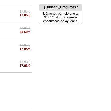
¿Dudas? ¿Preguntas?
17.95 €
Llámenos por teléfono al
17.05 €
913771344. Estaremos
encantados de ayudarle.
46.95 €
44.60 €
17.95 €
17.05 €
18.90 €
17.96 €