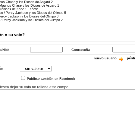
agnus Chase y los Dioses de Asgard 2
 Magnus Chase y los Dioses de Asgard 1
Crónicas de Kane 1 - cómic
mpo / Percy Jackson y los Dioses del Olimpo 5
 Percy Jackson y los Dioses del Olimpo 3
 / Percy Jackson y los Dioses del Olimpo 2
ón o su voto?
e/Nick
Contraseña
nuevo usuario
pérd
ón
Publicar también en Facebook
 desea dejar su voto no rellene este campo