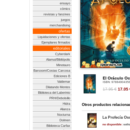
ensayo
cómics
revistas y fanzines
juegos
merchandising
ofertas
Liquidaciones y ofertas
Ejemplares firmados
editoriales
Cyberdark
Alamut/Bibliópolis
Minotauro
Barsoom/Costas Carcosa
Ediciones B
El Oráculo Oc
Valdemar
ISBN:
9788490435
Dilatando Mentes
17.95 €
17.05
Biblioteca del Laberinto
PRH/Debolsillo
Hidra
Otros productos relaciona
Alianza
Nocturna
La Profecía Os
Dolmen
no disponible:
solic
Biblioteca Carfax