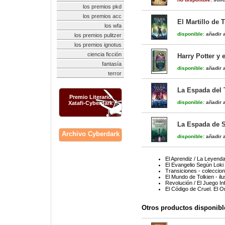
los premios pkd
los premios acc
El Martillo de
los wfa
disponible:
añadir a
los premios pulitzer
los premios ignotus
ciencia ficción
Harry Potter y 
fantasía
disponible:
añadir a
terror
La Espada del 
Premio Literario
disponible:
añadir a
Xatafi-Cyberdark
La Espada de S
Archivo Cyberdark
disponible:
añadir a
El Aprendiz / La Leyend
El Evangelio Según Loki
Transiciones - coleccion
El Mundo de Tolkien - il
Revolución / El Juego Inf
El Código de Cruel. El O
Otros productos disponibl