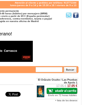
Atención al cliente y pedidos por teléfono: 913771344
lunes-jueves de 9 a 14 y de 15:30 a 18 / viernes de 9 a 13
ento permanente
4-48 horas (hábiles) por mensajero (MRW)
 envío a partir de 69 € (España peninsular)
sferencia, contra-reembolso, tarjeta o paypal
gida en nuestra oficina de Madrid
erano!
El Oráculo Oculto / Las Pruebas
de Apolo 1
17.95 €
17.05 €
Envío en 72 horas hábiles
+ lista de los deseos