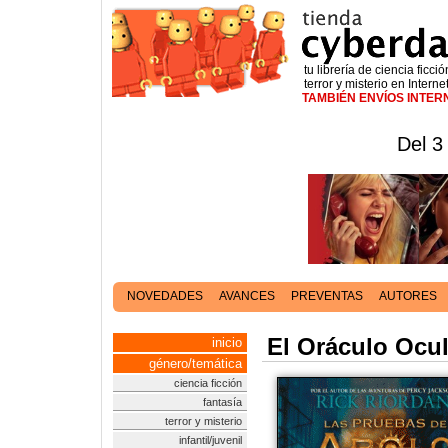
tu librería de ciencia ficció
terror y misterio en Interne
TAMBIÉN ENVÍOS INTE
Del 3
NOVEDADES
AVANCES
PREVENTAS
AUTORES
El Oráculo Ocul
inicio
género/temática
ciencia ficción
fantasía
terror y misterio
infantil/juvenil