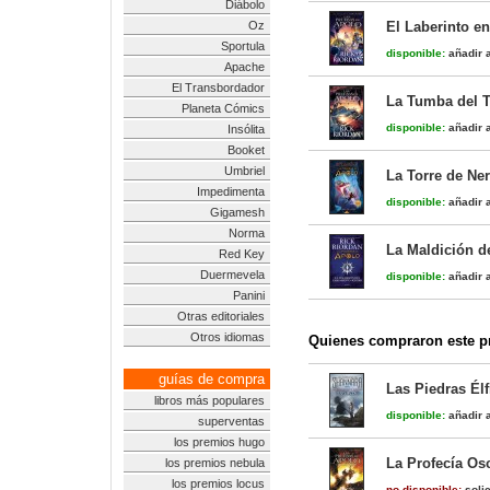
Diábolo
Oz
El Laberinto e
Sportula
disponible:
añadir a
Apache
El Transbordador
La Tumba del T
Planeta Cómics
disponible:
añadir a
Insólita
Booket
Umbriel
La Torre de Ne
Impedimenta
disponible:
añadir a
Gigamesh
Norma
La Maldición d
Red Key
Duermevela
disponible:
añadir a
Panini
Otras editoriales
Otros idiomas
Quienes compraron este pr
guías de compra
Las Piedras Él
libros más populares
disponible:
añadir a
superventas
los premios hugo
La Profecía Os
los premios nebula
los premios locus
no disponible:
solic