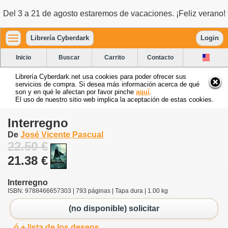
Del 3 a 21 de agosto estaremos de vacaciones. ¡Feliz verano!
Librería Cyberdark
Login
Inicio
Buscar
Carrito
Contacto
Librería Cyberdark.net usa cookies para poder ofrecer sus
servicios de compra. Si desea más información acerca de qué
son y en qué le afectan por favor pinche
aquí
.
El uso de nuestro sitio web implica la aceptación de estas cookies.
Interregno
De
José Vicente Pascual
22.50 €
21.38 €
Interregno
ISBN: 9788466657303 | 793 páginas | Tapa dura | 1.00 kg
(no disponible) solicitar
ó + lista de los deseos