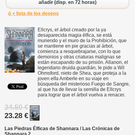
añadir (disp. en 72 horas)
ó + lista de los deseos
Ellcrys, el árbol creado por la ya
desaparecida magia élfica, se está
muriendo y el muro de la Prohibición, que
se mantiene en pie gracias al árbol,
comienza a resquebrajarse, con lo que
demonios y otras criaturas malignas se
están escapando de su prisión. Allanon, el
legendario druida guardián, le pide a Wil
Ohmsford, nieto de Shea, que proteja a la
joven elfa Amberle en su viaje en
búsqueda del misterioso Fuego de Sangre,
al que ha de llevar la semilla de Ellcrys
para lograr que el árbol vuelva a renacer.
24.50 €
23.28 €
Las Piedras Élficas de Shannara / Las Crónicas de
Shannara 2