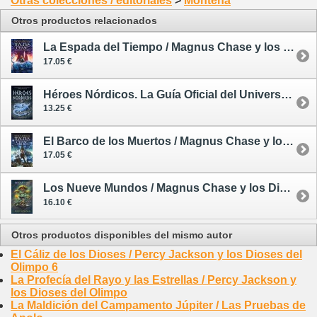
Otras colecciones / editoriales
>
Montena
Otros productos relacionados
La Espada del Tiempo / Magnus Chase y los Dioses de Asgard 1
17.05 €
Héroes Nórdicos. La Guía Oficial del Universo de Magnus Chase
13.25 €
El Barco de los Muertos / Magnus Chase y los Dioses de Asgard 3
17.05 €
Los Nueve Mundos / Magnus Chase y los Dioses de Asgard 4
16.10 €
Otros productos disponibles del mismo autor
El Cáliz de los Dioses / Percy Jackson y los Dioses del
Olimpo 6
La Profecía del Rayo y las Estrellas / Percy Jackson y
los Dioses del Olimpo
La Maldición del Campamento Júpiter / Las Pruebas de