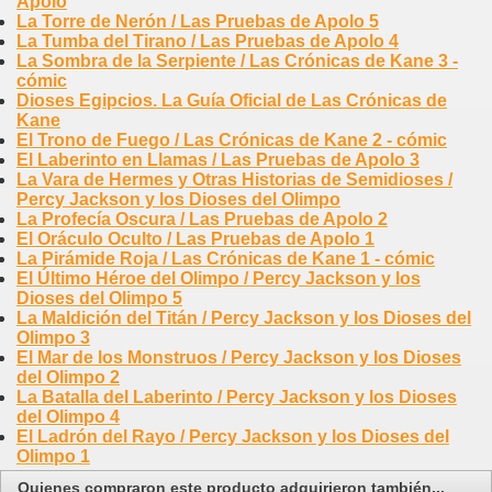
Apolo
La Torre de Nerón / Las Pruebas de Apolo 5
La Tumba del Tirano / Las Pruebas de Apolo 4
La Sombra de la Serpiente / Las Crónicas de Kane 3 -
cómic
Dioses Egipcios. La Guía Oficial de Las Crónicas de
Kane
El Trono de Fuego / Las Crónicas de Kane 2 - cómic
El Laberinto en Llamas / Las Pruebas de Apolo 3
La Vara de Hermes y Otras Historias de Semidioses /
Percy Jackson y los Dioses del Olimpo
La Profecía Oscura / Las Pruebas de Apolo 2
El Oráculo Oculto / Las Pruebas de Apolo 1
La Pirámide Roja / Las Crónicas de Kane 1 - cómic
El Último Héroe del Olimpo / Percy Jackson y los
Dioses del Olimpo 5
La Maldición del Titán / Percy Jackson y los Dioses del
Olimpo 3
El Mar de los Monstruos / Percy Jackson y los Dioses
del Olimpo 2
La Batalla del Laberinto / Percy Jackson y los Dioses
del Olimpo 4
El Ladrón del Rayo / Percy Jackson y los Dioses del
Olimpo 1
Quienes compraron este producto adquirieron también...