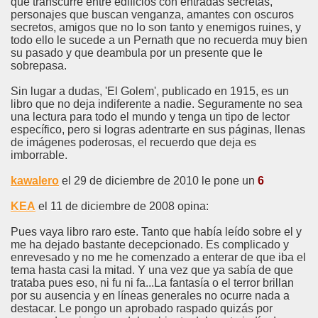
que transcurre entre edificios con entradas secretas,
personajes que buscan venganza, amantes con oscuros
secretos, amigos que no lo son tanto y enemigos ruines, y
todo ello le sucede a un Pernath que no recuerda muy bien
su pasado y que deambula por un presente que le
sobrepasa.
Sin lugar a dudas, 'El Golem', publicado en 1915, es un
libro que no deja indiferente a nadie. Seguramente no sea
una lectura para todo el mundo y tenga un tipo de lector
específico, pero si logras adentrarte en sus páginas, llenas
de imágenes poderosas, el recuerdo que deja es
imborrable.
kawalero
el 29 de diciembre de 2010 le pone un
6
KEA
el 11 de diciembre de 2008 opina:
Pues vaya libro raro este. Tanto que había leído sobre el y
me ha dejado bastante decepcionado. Es complicado y
enrevesado y no me he comenzado a enterar de que iba el
tema hasta casi la mitad. Y una vez que ya sabía de que
trataba pues eso, ni fu ni fa...La fantasía o el terror brillan
por su ausencia y en líneas generales no ocurre nada a
destacar. Le pongo un aprobado raspado quizás por