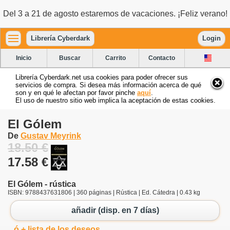
Del 3 a 21 de agosto estaremos de vacaciones. ¡Feliz verano!
Librería Cyberdark
Login
Inicio
Buscar
Carrito
Contacto
Librería Cyberdark.net usa cookies para poder ofrecer sus
servicios de compra. Si desea más información acerca de qué
son y en qué le afectan por favor pinche
aquí
.
El uso de nuestro sitio web implica la aceptación de estas cookies.
El Gólem
De
Gustav Meyrink
18.50 €
17.58 €
El Gólem - rústica
ISBN: 9788437631806 | 360 páginas | Rústica | Ed. Cátedra | 0.43 kg
añadir (disp. en 7 días)
ó + lista de los deseos