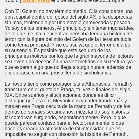
Voto 8 |
Oscar Pons
el 8 de septiembre de 2011 opina:
Con 'El Golem' no hay término medio. O la consideras una
obra capital dentro del gótico del siglo XX, o la desprecias
sin más, teniéndola por una novela enrevesada y pesada.
Yo soy de los primeros. Al principio, y sin tener mucha idea
de lo que me iba a encontrar, pensaba leer una historia de
terror con la figura del mito del Golem de la literatura judía
como tema principal. Y no es así, ya que el terror brilla por
su ausencia. Es posible que este sea uno de los
principales motivos por los que la gran mayoría de lectores
se lleven una decepción una vez metidos en su lectura, ya
que esperan algo que no llega a surgir nunca, además de
encontrarse con una prosa llena de simbolismos.
La novela tiene como protagonista a Athanasius Pernath y
transcurre en el gueto de Praga, tal vez a finales del siglo
XIX. Entre sueños y alucinaciones, donde es difícil
distinguir qué es real, Meyrink nos va adentrando más y
más en esa Praga oscura de la mano de Pernath y de los
demás personajes secundarios, mezclando sus historias
tal como van surgiendo, espontáneamente. Pero lo que
puede parecer confuso para el lector, realmente lo que
hace es crear una atmósfera de tal intensidad que es
imposible no seguir con obsesión la historia de Pernath,