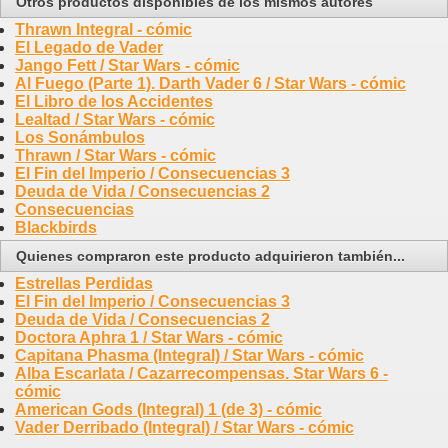
Otros productos disponibles de los mismos autores
Thrawn Integral - cómic
El Legado de Vader
Jango Fett / Star Wars - cómic
Al Fuego (Parte 1). Darth Vader 6 / Star Wars - cómic
El Libro de los Accidentes
Lealtad / Star Wars - cómic
Los Sonámbulos
Thrawn / Star Wars - cómic
El Fin del Imperio / Consecuencias 3
Deuda de Vida / Consecuencias 2
Consecuencias
Blackbirds
Quienes compraron este producto adquirieron también...
Estrellas Perdidas
El Fin del Imperio / Consecuencias 3
Deuda de Vida / Consecuencias 2
Doctora Aphra 1 / Star Wars - cómic
Capitana Phasma (Integral) / Star Wars - cómic
Alba Escarlata / Cazarrecompensas. Star Wars 6 -
cómic
American Gods (Integral) 1 (de 3) - cómic
Vader Derribado (Integral) / Star Wars - cómic