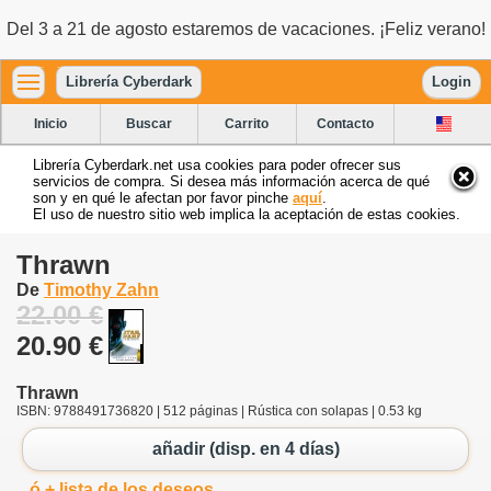
Del 3 a 21 de agosto estaremos de vacaciones. ¡Feliz verano!
Librería Cyberdark
Login
Inicio
Buscar
Carrito
Contacto
Librería Cyberdark.net usa cookies para poder ofrecer sus
servicios de compra. Si desea más información acerca de qué
son y en qué le afectan por favor pinche
aquí
.
El uso de nuestro sitio web implica la aceptación de estas cookies.
Thrawn
De
Timothy Zahn
22.00 €
20.90 €
Thrawn
ISBN: 9788491736820 | 512 páginas | Rústica con solapas | 0.53 kg
añadir (disp. en 4 días)
ó + lista de los deseos