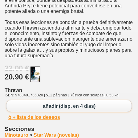
arena política, donde la despiadada administradora
Arihnda Pryce tiene potencial para convertirse en una
potente aliada o una enemiga brutal.
Todas esas lecciones se pondrán a prueba definitivamente
cuando Thrawn ascienda a almirante y deba emplear todo
el conocimiento, instinto y fuerzas de combate de que
dispone ante una sublevación insurgente que amenaza no
solo vidas inocentes sino también al yugo del Imperio
sobre la galaxia… y sus propios y minuciosos planes para
una futura supremacía.
22.00 €
20.90 €
Thrawn
ISBN: 9788491736820 | 512 páginas | Rústica con solapas | 0.53 kg
añadir (disp. en 4 días)
ó + lista de los deseos
Secciones
Minotauro
>
Star Wars (novelas)