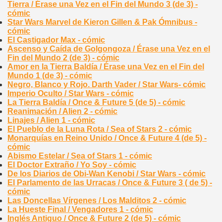
Tierra / Érase una Vez en el Fin del Mundo 3 (de 3) -
cómic
Star Wars Marvel de Kieron Gillen & Pak Ómnibus -
cómic
El Castigador Max - cómic
Ascenso y Caída de Golgongoza / Érase una Vez en el
Fin del Mundo 2 (de 3) - cómic
Amor en la Tierra Baldía / Érase una Vez en el Fin del
Mundo 1 (de 3) - cómic
Negro, Blanco y Rojo. Darth Vader / Star Wars- cómic
Imperio Oculto / Star Wars - cómic
La Tierra Baldía / Once & Future 5 (de 5) - cómic
Reanimación / Alien 2 - cómic
Linajes / Alien 1 - cómic
El Pueblo de la Luna Rota / Sea of Stars 2 - cómic
Monarquías en Reino Unido / Once & Future 4 (de 5) -
cómic
Abismo Estelar / Sea of Stars 1 - cómic
El Doctor Extraño / Yo Soy - cómic
De los Diarios de Obi-Wan Kenobi / Star Wars - cómic
El Parlamento de las Urracas / Once & Future 3 ( de 5) -
cómic
Las Doncellas Vírgenes / Los Malditos 2 - cómic
La Hueste Final / Vengadores 1 - cómic
Inglés Antiguo / Once & Future 2 (de 5) - cómic