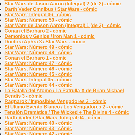
Star Wars de Jason Aaron (Integral) 2 (de 2) - cómic
Darth Vader Omnibus / Star Wars - cómic
Star Wars: Integral 06 - cómic
Star Wars: Número 50 - cómic
Star Wars de Jason Aaron (Integral) 1 (de 2) - cómic
Conan el Bárbaro 2 - cómic
Demonios y Genios / Iron Man 1 - cómic
Doctora Aphra 3 / Star Wars - cómic
Star Wars: Número 49 - cómic
Star Wars: Número 48 - cómic
Conan el Bárbaro 1 - cómic
Star Wars: Número 47 - cómic
Star Wars: Número 46 - cómic
Star Wars: Número 45 - cómic
Star Wars: Integral 05 - cómic
Star Wars: Número 44 - cómic
La Batalla del Átomo / La Patrulla-X de Brian Michael
Bendis 3 - cómic
Ragnarok / Imposibles Vengadores 2 - cómic
El Último Evento Blanco / Los Vengadores 2 - cómic
Tensión Dramática / The Wicked + The Divine 4 - cómic
Darth Vader / Star Wars: Integral 04 - cómic
Star Wars: Número 40 - cómic
Star Wars: Número 43 - cómic
Star Wars: Número 42 - cómic