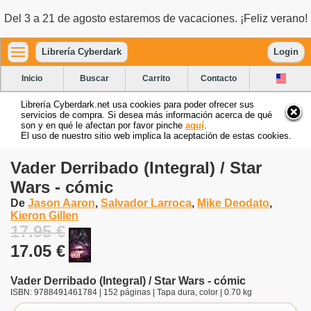
Del 3 a 21 de agosto estaremos de vacaciones. ¡Feliz verano!
Librería Cyberdark
Login
Inicio
Buscar
Carrito
Contacto
Librería Cyberdark.net usa cookies para poder ofrecer sus
servicios de compra. Si desea más información acerca de qué
son y en qué le afectan por favor pinche
aquí
.
El uso de nuestro sitio web implica la aceptación de estas cookies.
Vader Derribado (Integral) / Star
Wars - cómic
De
Jason Aaron
,
Salvador Larroca
,
Mike Deodato
,
Kieron Gillen
17.95 €
17.05 €
Vader Derribado (Integral) / Star Wars - cómic
ISBN: 9788491461784 | 152 páginas | Tapa dura, color | 0.70 kg