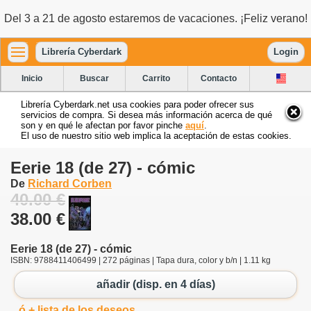
Del 3 a 21 de agosto estaremos de vacaciones. ¡Feliz verano!
Librería Cyberdark
Login
Inicio
Buscar
Carrito
Contacto
Librería Cyberdark.net usa cookies para poder ofrecer sus
servicios de compra. Si desea más información acerca de qué
son y en qué le afectan por favor pinche
aquí
.
El uso de nuestro sitio web implica la aceptación de estas cookies.
Eerie 18 (de 27) - cómic
De
Richard Corben
40.00 €
38.00 €
Eerie 18 (de 27) - cómic
ISBN: 9788411406499 | 272 páginas | Tapa dura, color y b/n | 1.11 kg
añadir (disp. en 4 días)
ó + lista de los deseos