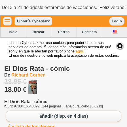
Del 3 a 21 de agosto estaremos de vacaciones. ¡Feliz verano!
Librería Cyberdark
Login
Inicio
Buscar
Carrito
Contacto
Librería Cyberdark.net usa cookies para poder ofrecer sus
servicios de compra. Si desea más información acerca de qué
son y en qué le afectan por favor pinche
aquí
.
El uso de nuestro sitio web implica la aceptación de estas cookies.
El Dios Rata - cómic
De
Richard Corben
18.95 €
18.00 €
El Dios Rata - cómic
ISBN: 9788416543892 | 144 páginas | Tapa dura, color | 0.62 kg
añadir (disp. en 4 días)
ó + lista de los deseos