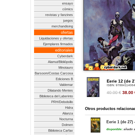
ensayo
cómics
revistas y fanzines
juegos
merchandising
ofertas
Liquidaciones y ofertas
Ejemplares firmados
editoriales
Cyberdark
Alamut/Bibliópolis
Minotauro
Barsoom/Costas Carcosa
Ediciones B
Eerie 12 (de 2
Valdemar
ISBN:
9788411406
Dilatando Mentes
40.00 €
38.00
Biblioteca del Laberinto
PRH/Debolsillo
Hidra
Otros productos relaciona
Alianza
Nocturna
Eerie 1 (de 27)
Dolmen
disponible:
añadir a
Biblioteca Carfax