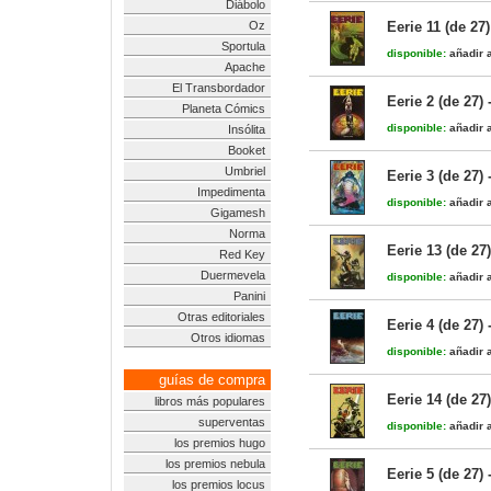
Diábolo
Oz
Eerie 11 (de 27
Sportula
disponible:
añadir a
Apache
El Transbordador
Eerie 2 (de 27)
Planeta Cómics
disponible:
añadir a
Insólita
Booket
Umbriel
Eerie 3 (de 27)
Impedimenta
disponible:
añadir a
Gigamesh
Norma
Eerie 13 (de 27
Red Key
Duermevela
disponible:
añadir a
Panini
Otras editoriales
Eerie 4 (de 27)
Otros idiomas
disponible:
añadir a
guías de compra
Eerie 14 (de 27
libros más populares
superventas
disponible:
añadir a
los premios hugo
los premios nebula
Eerie 5 (de 27)
los premios locus