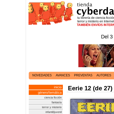
tu librería de ciencia ficció
terror y misterio en Interne
TAMBIÉN ENVÍOS INTE
Del 3
NOVEDADES
AVANCES
PREVENTAS
AUTORES
Eerie 12 (de 27)
inicio
género/temática
ciencia ficción
fantasía
terror y misterio
infantil/juvenil