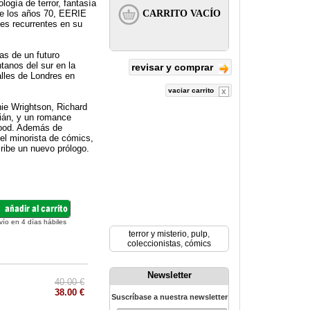
ogía de terror, fantasía
 de los años 70, EERIE
es recurrentes en su
s de un futuro
tanos del sur en la
revisar y comprar
alles de Londres en
vaciar carrito
e Wrightson, Richard
lián, y un romance
Wood. Además de
 el minorista de cómics,
ribe un nuevo prólogo.
vío en 4 días hábiles
terror y misterio
,
pulp
,
coleccionistas
,
cómics
Newsletter
40.00 €
38.00 €
Suscríbase a nuestra newsletter