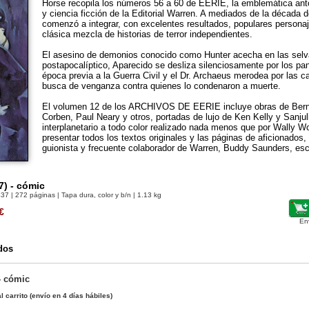
Horse recopila los números 56 a 60 de EERIE, la emblemática antol
y ciencia ficción de la Editorial Warren. A mediados de la década
comenzó a integrar, con excelentes resultados, populares personaj
clásica mezcla de historias de terror independientes.
El asesino de demonios conocido como Hunter acecha en las selva
postapocalíptico, Aparecido se desliza silenciosamente por los pan
época previa a la Guerra Civil y el Dr. Archaeus merodea por las c
busca de venganza contra quienes lo condenaron a muerte.
El volumen 12 de los ARCHIVOS DE EERIE incluye obras de Berni
Corben, Paul Neary y otros, portadas de lujo de Ken Kelly y Sanju
interplanetario a todo color realizado nada menos que por Wally 
presentar todos los textos originales y las páginas de aficionados,
guionista y frecuente colaborador de Warren, Buddy Saunders, esc
7) - cómic
437
| 272 páginas | Tapa dura, color y b/n | 1.13 kg
€
En
dos
 - cómic
l carrito
(envío en 4 días hábiles)