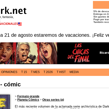
5% de descu
Entrega en 2
n, fantasía,
Sin gastos de
Pago por tran
t
También reco
RNACIONALES
 a 21 de agosto estaremos de vacaciones. ¡Feliz v
OPINIONES
T 15
T MES
T 2026
T HIST
MEDIA
 - cómic
>
Formato grande
>
Planeta Cómics
>
Otras series (p)
El más reciente volumen de la aclamada serie archivística de Dar