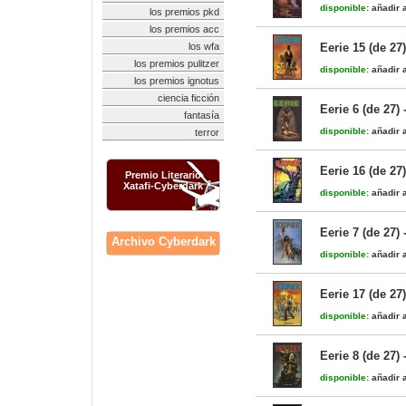
disponible:
añadir a
los premios pkd
los premios acc
los wfa
Eerie 15 (de 27
los premios pulitzer
disponible:
añadir a
los premios ignotus
ciencia ficción
Eerie 6 (de 27)
fantasía
disponible:
añadir a
terror
Eerie 16 (de 27
Premio Literario
Xatafi-Cyberdark
disponible:
añadir a
Eerie 7 (de 27)
Archivo Cyberdark
disponible:
añadir a
Eerie 17 (de 27
disponible:
añadir a
Eerie 8 (de 27)
disponible:
añadir a