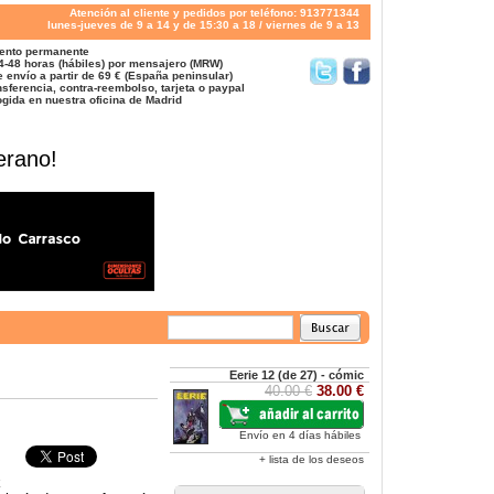
Atención al cliente y pedidos por teléfono: 913771344
lunes-jueves de 9 a 14 y de 15:30 a 18 / viernes de 9 a 13
ento permanente
4-48 horas (hábiles) por mensajero (MRW)
 envío a partir de 69 € (España peninsular)
sferencia, contra-reembolso, tarjeta o paypal
gida en nuestra oficina de Madrid
erano!
Eerie 12 (de 27) - cómic
40.00 €
38.00 €
Envío en 4 días hábiles
+ lista de los deseos
k