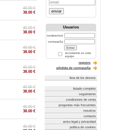
40.00 €
enviar
38.00 €
Usuarios
40.00 €
38.00 €
nombre/nick
contraseña
40.00 €
38.00 €
recordarme en este
equipo
registro
40.00 €
pérdida de contraseña
38.00 €
lista de los deseos
40.00 €
listado completo
38.00 €
seguimiento
condiciones de venta
preguntas más frecuentes
40.00 €
38.00 €
nosotros
contacto
aviso legal y privacidad
40.00 €
política de cookies