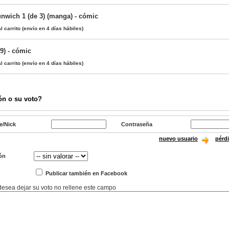
unwich 1 (de 3) (manga) - cómic
l carrito
(envío en 4 días hábiles)
9) - cómic
l carrito
(envío en 4 días hábiles)
ón o su voto?
e/Nick
Contraseña
nuevo usuario
pérd
ón
Publicar también en Facebook
 desea dejar su voto no rellene este campo