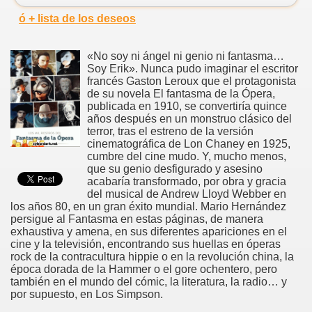
ó + lista de los deseos
«No soy ni ángel ni genio ni fantasma…
Soy Erik». Nunca pudo imaginar el escritor
francés Gaston Leroux que el protagonista
de su novela El fantasma de la Ópera,
publicada en 1910, se convertiría quince
años después en un monstruo clásico del
terror, tras el estreno de la versión
cinematográfica de Lon Chaney en 1925,
cumbre del cine mudo. Y, mucho menos,
que su genio desfigurado y asesino
acabaría transformado, por obra y gracia
del musical de Andrew Lloyd Webber en
los años 80, en un gran éxito mundial. Mario Hernández
persigue al Fantasma en estas páginas, de manera
exhaustiva y amena, en sus diferentes apariciones en el
cine y la televisión, encontrando sus huellas en óperas
rock de la contracultura hippie o en la revolución china, la
época dorada de la Hammer o el gore ochentero, pero
también en el mundo del cómic, la literatura, la radio… y
por supuesto, en Los Simpson.