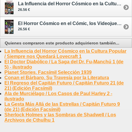
La Influencia del Horror Cósmico en la Cultura Popular / Siempre nos Quedará Lovecraft 1
26.56 €
El Horror Cósmico en el Cómic, los Videojuegos y el Sexo / Siempre nos Quedará Lovecraft 2
26.56 €
Quienes compraron este producto adquirieron también...
La Influencia del Horror Cósmico en la Cultura Popular
/ Siempre nos Quedará Lovecraft 1
El Doctor Diabólico / La Saga del Dr. Fu-Manchú 1 (de
5) - ilustrado
Planet Stories. Facsímil Selección 1939
Conan el Bárbaro. Su Travesía por la Literatura
El Regreso del Capitán Futuro / Capitán Futuro 21 (de
21) (Edición Facsímil)
Ala de Murciélago / Los Casos de Paul Harley 2 -
ilustrado
La Gesta Más Allá de las Estrellas / Capitán Futuro 9
(de 21) (Edición Facsímil)
Sherlock Holmes y las Sombras de Shadwell / Los
Archivos de Cthulhu 1