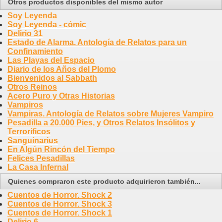
Otros productos disponibles del mismo autor
Soy Leyenda
Soy Leyenda - cómic
Delirio 31
Estado de Alarma. Antología de Relatos para un
Confinamiento
Las Playas del Espacio
Diario de los Años del Plomo
Bienvenidos al Sabbath
Otros Reinos
Acero Puro y Otras Historias
Vampiros
Vampiras. Antología de Relatos sobre Mujeres Vampiro
Pesadilla a 20.000 Pies, y Otros Relatos Insólitos y
Terroríficos
Sanguinarius
En Algún Rincón del Tiempo
Felices Pesadillas
La Casa Infernal
Quienes compraron este producto adquirieron también...
Cuentos de Horror. Shock 2
Cuentos de Horror. Shock 3
Cuentos de Horror. Shock 1
Delirio 6