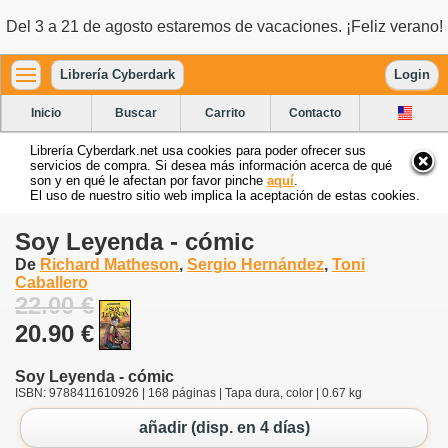
Del 3 a 21 de agosto estaremos de vacaciones. ¡Feliz verano!
Librería Cyberdark
Login
Inicio
Buscar
Carrito
Contacto
Librería Cyberdark.net usa cookies para poder ofrecer sus
servicios de compra. Si desea más información acerca de qué
son y en qué le afectan por favor pinche
aquí
.
El uso de nuestro sitio web implica la aceptación de estas cookies.
Soy Leyenda - cómic
De
Richard Matheson
,
Sergio Hernández
,
Toni
Caballero
22.00 €
20.90 €
Soy Leyenda - cómic
ISBN: 9788411610926 | 168 páginas | Tapa dura, color | 0.67 kg
añadir (disp. en 4 días)